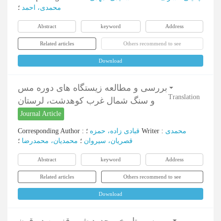
محمدی، احمد
؛
Abstract
keyword
Address
Related articles
Others recommend to see
Download
بررسی و مطالعه زیستگاه های دوره مس
Translation
و سنگ شمال غرب کوهدشت، لرستان
Journal Article
Corresponding Author
:
قبادی زاده، حمزه
؛
Writer
:
محمدی
قصریان، سیروان
؛
محمدیان، محمدرضا
؛
Abstract
keyword
Address
Related articles
Others recommend to see
Download
سیر تاریخی حدود شهر قزوین در قرن