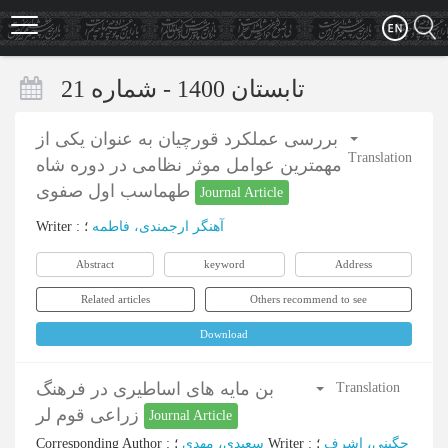
Skip
to
main
content
تابستان 1400 - شماره 21
بررسی عملکرد قورچیان به عنوان یکی از
Translation
مهمترین عوامل موثر نظامی در دوره شاه
طهماسب اول صفوی
Journal Article
Writer
:
؛
آهنگر ارجمندی، فاطمه
Abstract
keyword
Address
Related articles
Others recommend to see
Download
بن مایه های اساطیری در فرهنگ
Translation
زراعی قوم لر
Journal Article
Corresponding Author
:
سعیدی، مهدی
؛
Writer
:
؛
چگینی، اشرف