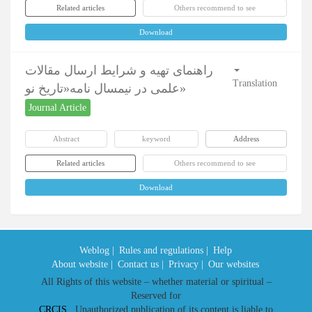
Related articles
Others recommend to see
Download
راهنمای تهیه و شرایط ارسال مقالات
Translation
علمی در نیمسال نامه«تاریخ نو»
Journal Article
Abstract
keyword
Address
Related articles
Others recommend to see
Download
Weblog |
Rules and regulations |
Help
About website |
Contact us |
Privacy |
Our websites
All Rights of this website – whether material or spiritual –
Reserved for
CRCIS
. Unauthorized publication of its content is liable to