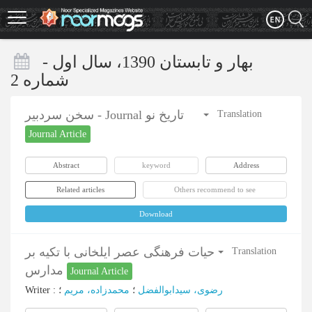
Skip
to
main
content
بهار و تابستان 1390، سال اول -
شماره 2
سخن سردبیر - Journal تاریخ نو
Translation
Journal Article
Abstract
keyword
Address
Related articles
Others recommend to see
Download
حیات فرهنگی عصر ایلخانی با تکیه بر
Translation
مدارس
Journal Article
Writer
:
؛
محمدزاده، مریم
؛
رضوی، سیدابوالفضل