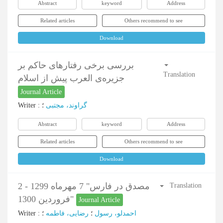
Abstract
keyword
Address
Related articles
Others recommend to see
Download
بررسی برخی رفتارهای حاکم بر
Translation
جزیره‌ی العرب پیش از اسلام
Journal Article
Writer
:
؛
گراوند، مجتبی
Abstract
keyword
Address
Related articles
Others recommend to see
Download
مصدق در فارس" 7 مهرماه 1299 - 2
Translation
فروردین 1300"
Journal Article
Writer
:
؛
رضایی، فاطمه
؛
احمدلو، رسول