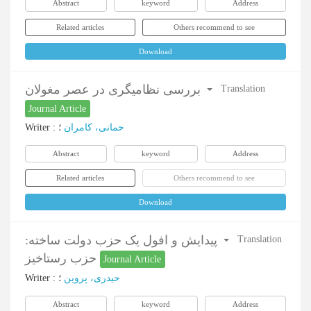
Abstract
keyword
Address
Related articles
Others recommend to see
Download
بررسی نظامیگری در عصر مغولان
Translation
Journal Article
Writer
:
؛
حمانی، کامران
Abstract
keyword
Address
Related articles
Others recommend to see
Download
پیدایش و افول یک حزب دولت ساخته:
Translation
حزب رستاخیز
Journal Article
Writer
:
؛
حیدری، پروین
Abstract
keyword
Address