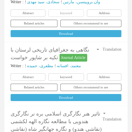
Writer
:
؛
سجادی، سید مهدی
؛
وان برویینسن، مارتین
Abstract
keyword
Address
Related articles
Others recommend to see
Download
نگاهی به جغرافیای تاریخی لرستان با
Translation
تکیه بر شاپور خواست
Journal Article
Writer
:
؛
مظفری، حمیده
؛
معتمد، افسانه
Abstract
keyword
Address
Related articles
Others recommend to see
Download
تاثیر هنر نگارگری اسلامی بره نر نگارگری
Translation
هندویی با مطالعه نگاره الهه لکشمی
(نقاشی هندو) و نگاره جهانگیر شاه (نقاشی