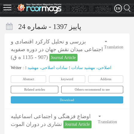
Skip
to
main
content
پاییز 1397 - شماره 24
بزرسی و تحلیل کارکزد اقتصادی و
Translation
اجتماعی میذان نقش جهان در دوره صفویه
(907 - 1135 ه ق)
Journal Article
Writer
:
؛
سادات اصلاحی، مهشید
؛
اصلاحی، مهشید سادات
Abstract
keyword
Address
Related articles
Others recommend to see
Download
اوضاع فزهنگی و اجتماعی اسماعیلیه
Translation
نشاری در دوران الموت
Journal Article