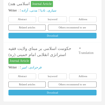
اسلامی هند)
Journal Article
Writer
:
؛
مدنی، آزاده
؛
سیاری، نادیا
Abstract
keyword
Address
Related articles
Others recommend to see
Download
حکومت اسلامی بر مبنای ولایت فقیه
Translation
استراتژی انقلابی امام خمینی (ره)
Journal Article
Writer
:
؛
فرحزادی، امیر
Abstract
keyword
Address
Related articles
Others recommend to see
Download