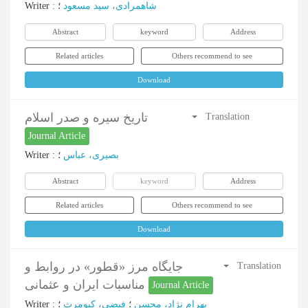
Writer
:
؛
شاهمرادی، سید مسعود
Abstract
keyword
Address
Related articles
Others recommend to see
Download
تاریخ سیره و صدر اسلام
Translation
Journal Article
Writer
:
؛
بصیری، عباس
Abstract
keyword
Address
Related articles
Others recommend to see
Download
جایگاه مرز «قطور» در روابط و
Translation
مناسبات ایران و عثمانی
Journal Article
Writer
:
؛
فیضی، کیومرث
؛
بهرام نژاد، محسن