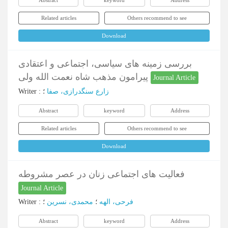
Abstract
keyword
Address
Related articles
Others recommend to see
Download
بررسی زمینه های سیاسی، اجتماعی و اعتقادی
پیرامون مذهب شاه نعمت الله ولی
Journal Article
Writer
:
؛
زارع سنگدرازی، صفا
Abstract
keyword
Address
Related articles
Others recommend to see
Download
فعالیت های اجتماعی زنان در عصر مشروطه
Journal Article
Writer
:
؛
محمدی، نسرین
؛
فرحی، الهه
Abstract
keyword
Address