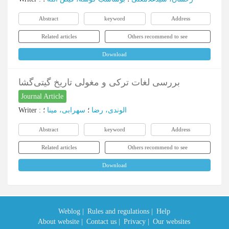
Abstract
keyword
Address
Related articles
Others recommend to see
Download
بررسی لغات ترکی و مغولی تاریخ گیتی‌گشا
Journal Article
Writer
:
؛
سهرابی، مینا
؛
الوندی، رضا
Abstract
keyword
Address
Related articles
Others recommend to see
Download
Weblog |
Rules and regulations |
Help
About website |
Contact us |
Privacy |
Our websites