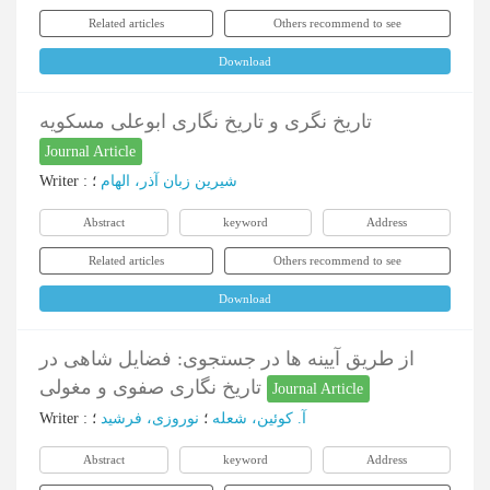
Related articles
Others recommend to see
Download
تاریخ نگری و تاریخ نگاری ابوعلی مسکویه
Journal Article
Writer
:
؛
شیرین زبان آذر، الهام
Abstract
keyword
Address
Related articles
Others recommend to see
Download
از طریق آیینه ها در جستجوی: فضایل شاهی در
تاریخ نگاری صفوی و مغولی
Journal Article
Writer
:
؛
نوروزی، فرشید
؛
آ. کوئین، شعله
Abstract
keyword
Address