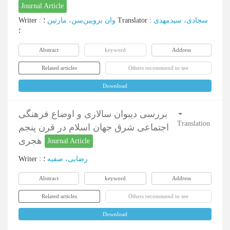
Journal Article
Writer
:
وان برویین‌سن، مارتین
؛
Translator
:
سجادی، سیدمهدی
؛
Abstract
keyword
Address
Related articles
Others recommend to see
Download
بررسی دیبوان سالاری و اوضاع فرهنگی
Translation
اجتماعی شرق جهان اسلام در قرن پنجم
هجری
Journal Article
Writer
:
؛
رضایی، صفیه
Abstract
keyword
Address
Related articles
Others recommend to see
Download