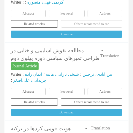
Writer
:
؛
کریمی قهی، منصوره
Abstract
keyword
Address
Related articles
Others recommend to see
Download
مطالعه نقوش اسلیمی و ختایی در
Translation
طراحی تمبرهای سیاسی دوره پهلوی دوم
Journal Article
Writer
:
ایمان زاده
؛
شیخی نارانی، هانیه
؛
بین آبادی، نرجس
چرندابی، علی‌اصغر
؛
Abstract
keyword
Address
Related articles
Others recommend to see
Download
هویت قومی کردها در ترکیه
Translation