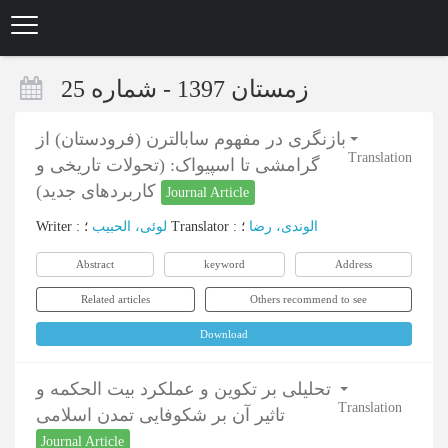
Skip
to
main
content
زمستان 1397 - شماره 25
بازنگری در مفهوم سابالترن (فرودستان) از
Translation
گرامشی تا اسپیواک: (تحولات تاریخی و
کاربردهای جدید)
Journal Article
Writer
:
لوئی، الحبیب
؛
Translator
:
؛
الوندی، رضا
Abstract
keyword
Address
Related articles
Others recommend to see
Download
تحلیلی بر تکوین و عملکرد بیت الحکمه و
Translation
تاثیر آن بر شکوفایی تمدن اسلامی
Journal Article