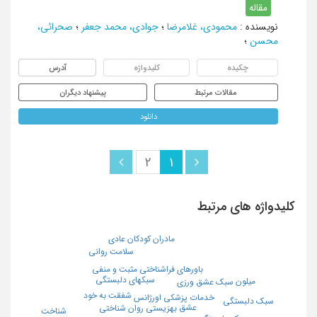
مقاله
نویسنده
:
محمودی، غلامرضا
؛
جوادی، محمد جعفر
؛
صحرائی،
محسن
؛
چکیده
کلیدواژه
آدرس
مقالات مرتبط
پیشنهاد دیگران
دانلود
2
1
کلیدواژه های مرتبط
مادران کودکان عادی
سلامت روانی
باورهای فراشناختی مثبت و منفی
سبکهای دلبستگی
میلون
سبک عشق ورزی
شفقت به خود
خدمات پزشکی اورژانس
سبک دلبستگی
عشق
بهزیستی روان شناختی
شناخت