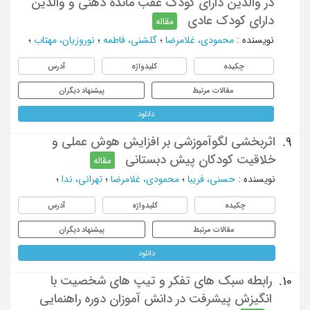
در والدین دارای کودک عقب مانده ذهنی و والدین
دارای کودک عادی
مقاله
نویسنده
:
محمودی، غلامرضا
؛
گلشنی، فاطمه
؛
نوروزیان، مهتاب
؛
چکیده
کلیدواژه
آدرس
مقالات مرتبط
پیشنهاد دیگران
دانلود
اثربخشی لگوآموزشی بر افزایش هوش عملی و
9.
خلاقیت کودکان پیش دبستانی
مقاله
نویسنده
:
حسنی، فریبا
؛
محمودی، غلامرضا
؛
تهرانی، ندا
؛
چکیده
کلیدواژه
آدرس
مقالات مرتبط
پیشنهاد دیگران
دانلود
رابطه سبک های تفکر و تیپ های شخصیت با
10.
انگیزش پیشرفت در دانش آموزان دوره راهنمایی