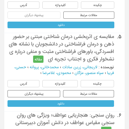
چکیده
کلیدواژه
آدرس
مقالات مرتبط
پیشنهاد دیگران
دانلود
مقایسه ی اثربخشی درمان شناختی مبتنی بر حضور
5.
ذهن و درمان فراشناختی در دانشجویان با نشانه های
افسردگی، باورهای فراشناختی مثبت و منفی درباره ی
نشخوار فکری و اجتناب تجربه ای
مقاله
نویسنده
:
لاریجانی، زرین سادات
؛
محمدخانی، پروانه
؛
حسنی،
فریبا
؛
سپاه منصور، مژگان
؛
محمودی، غلامرضا
؛
چکیده
کلیدواژه
آدرس
مقالات مرتبط
پیشنهاد دیگران
دانلود
روان سنجی: هنجاریابی عواطف؛ ویژگی های روان
6.
سنجی مقیاس عواطف در دانش آموزان دبیرستانی