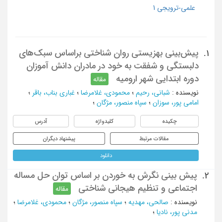
علمی-ترویجی 1
پیش‌بینی بهزیستی روان شناختی براساس سبک‌های
1.
دلبستگی و شفقت به خود در مادران دانش آموزان
دوره ابتدایی شهر ارومیه
مقاله
نویسنده
:
شبانی، رحیم
؛
محمودی، غلامرضا
؛
غباری بناب، باقر
؛
امامی پور، سوزان
؛
سپاه منصور، مژگان
؛
چکیده
کلیدواژه
آدرس
مقالات مرتبط
پیشنهاد دیگران
دانلود
پیش بینی نگرش به خوردن بر اساس توان حل مساله
2.
اجتماعی و تنظیم هیجانی شناختی
مقاله
نویسنده
:
صالحی، مهدیه
؛
سپاه منصور، مژگان
؛
محمودی، غلامرضا
؛
مدنی پور، نادیا
؛