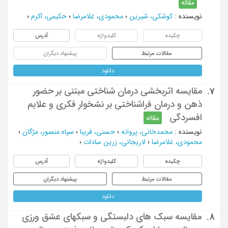
مقاله
نویسنده
:
کوشکی، شیرین
؛
محمودی، غلامرضا
؛
حکیمی، اکرم
؛
چکیده
کلیدواژه
آدرس
مقالات مرتبط
پیشنهاد دیگران
دانلود
مقایسه اثربخشی درمان شناختی مبتنی بر حضور
7.
ذهن و درمان فراشناختی بر نشخوار فکری و علایم
افسردگی
مقاله
نویسنده
:
محمدخانی، پروانه
؛
حسنی، فریبا
؛
سپاه منصور، مژگان
؛
محمودی، غلامرضا
؛
لاریجانی، زرین سادات
؛
چکیده
کلیدواژه
آدرس
مقالات مرتبط
پیشنهاد دیگران
دانلود
مقایسه سبک های دلبستگی و سبکهای عشق ورزی
8.