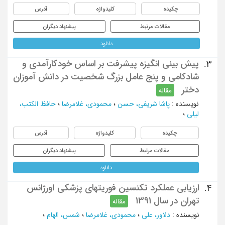
چکیده
کلیدواژه
آدرس
مقالات مرتبط
پیشنهاد دیگران
دانلود
پیش بینی انگیزه پیشرفت بر اساس خودکارآمدی و
3.
شادکامی و پنج عامل بزرگ شخصیت در دانش آموزان
دختر
مقاله
نویسنده
:
پاشا شریفی، حسن
؛
محمودی، غلامرضا
؛
حافظ الکتب،
لیلی
؛
چکیده
کلیدواژه
آدرس
مقالات مرتبط
پیشنهاد دیگران
دانلود
ارزیابی عملکرد تکنسین فوریتهای پزشکی اورژانس
4.
تهران در سال 1391
مقاله
نویسنده
:
دلاور، علی
؛
محمودی، غلامرضا
؛
شمس، الهام
؛