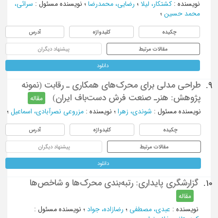
نویسنده
:
کشتکار، لیلا
؛
رضایی، محمدرضا
؛
نویسنده مسئول
:
سرائی،
محمد حسین
؛
چکیده
کلیدواژه
آدرس
مقالات مرتبط
پیشنهاد دیگران
دانلود
طراحی مدلی برای محرک‌های همکاری ـ رقابت (نمونه
9.
پژوهش: هنرـ صنعت فرش دست‌باف ایران)
مقاله
نویسنده مسئول
:
شوندی، زهرا
؛
نویسنده
:
مزروعی نصرآبادی، اسماعیل
؛
چکیده
کلیدواژه
آدرس
مقالات مرتبط
پیشنهاد دیگران
دانلود
گزارشگری پایداری: رتبه‌بندی محرک‌ها و شاخص‌ها
10.
مقاله
نویسنده
:
عبدی، مصطفی
؛
رضازاده، جواد
؛
نویسنده مسئول
: