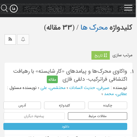
Ski
t
mai
conten
کلیدواژه
محرک ها
‏/ (33 مقاله)
مرتب سازی
تاریخ
واکاوی محرک‌ها و پیامدهای «کار شایسته» با رهیافت
1.
اکتشافی فراترکیب- دلفی فازی
مقاله
نویسنده
:
صیرفی، حدیث السادات
؛
محتشمی، علی
؛
نویسنده مسئول
:
عطایی، محمد
؛
چکیده
کلیدواژه
آدرس
مقالات مرتبط
پیشنهاد دیگران
دانلود