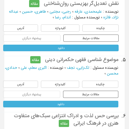
نقش تعدیل‌گر بهزیستی روان‌شناختی
مقاله
نویسنده
:
علیمحمدی، عارفه
؛
رجبی، مجتبی
؛
طاهری، حسین
؛
عبداله
نژاد، فائزه
؛
نویسنده مسئول
:
اندام، رضا
؛
چکیده
کلیدواژه
آدرس
مقالات مرتبط
پیشنهاد دیگران
دانلود
موضوع شناسی فقهی حکمرانی دینی
5.
مقاله
نویسنده مسئول
:
لک‌زایی، نجف
؛
نویسنده
:
اکبری معلم، علی
؛
حدادی،
محسن
؛
چکیده
کلیدواژه
آدرس
مقالات مرتبط
پیشنهاد دیگران
دانلود
بررسی حس لذت و ادراک انتزاعی سبک‌های متفاوت
6.
هنری در فرهنگ ایرانی
مقاله