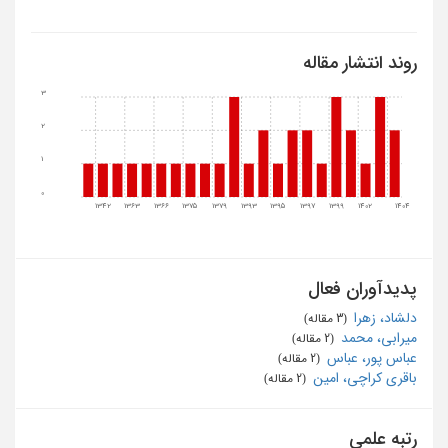
روند انتشار مقاله
3
2
1
0
1342
1363
1366
1375
1379
1393
1395
1397
1399
1402
1404
پدیدآوران فعال
دلشاد، زهرا
‏ (3 مقاله)
میرابی، محمد
‏ (2 مقاله)
عباس پور، عباس
‏ (2 مقاله)
باقری کراچی، امین
‏ (2 مقاله)
رتبه علمی