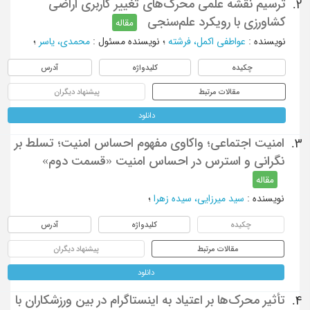
ترسیم نقشه علمی محرک‌های تغییر کاربری اراضی
2.
کشاورزی با رویکرد علم‌سنجی
مقاله
نویسنده
:
عواطفی اکمل، فرشته
؛
نویسنده مسئول
:
محمدی، یاسر
؛
چکیده
کلیدواژه
آدرس
مقالات مرتبط
پیشنهاد دیگران
دانلود
امنیت اجتماعی؛ واکاوی مفهوم احساس امنیت؛ تسلط بر
3.
نگرانی و استرس در احساس امنیت «قسمت دوم»
مقاله
نویسنده
:
سید میرزایی، سیده زهرا
؛
چکیده
کلیدواژه
آدرس
مقالات مرتبط
پیشنهاد دیگران
دانلود
تأثیر محرک‌ها بر اعتیاد به اینستاگرام در بین ورزشکاران با
4.