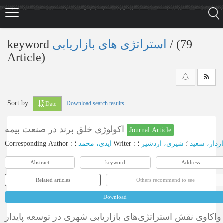
Skip
to
main
content
keyword
استراتژی های بازاریابی
‎/ (79
Article)
Sort by
Download search results
Date
اکولوژی خلق برند در صنعت بیمه
Journal Article
Corresponding Author
:
ایدی، محمد
؛
Writer
:
؛
شیری، اردشیر
؛
ازدار، سعید
Abstract
keyword
Address
Related articles
Others recommend to see
Download
واکاوی نقش استراتژی‌های بازاریابی شهری در توسعه پایدار