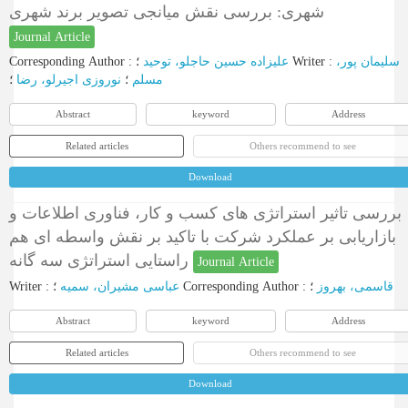
شهری: بررسی نقش میانجی تصویر برند شهری
Journal Article
Corresponding Author
:
علیزاده حسین حاجلو، توحید
؛
Writer
:
سلیمان پور،
مسلم
؛
نوروزی اجیرلو، رضا
؛
Abstract
keyword
Address
Related articles
Others recommend to see
Download
بررسی تاثیر استراتژی های کسب و کار، فناوری اطلاعات و
بازاریابی بر عملکرد شرکت با تاکید بر نقش واسطه ای هم
راستایی استراتژی سه گانه
Journal Article
Writer
:
عباسی مشیران، سمیه
؛
Corresponding Author
:
؛
قاسمی، بهروز
Abstract
keyword
Address
Related articles
Others recommend to see
Download