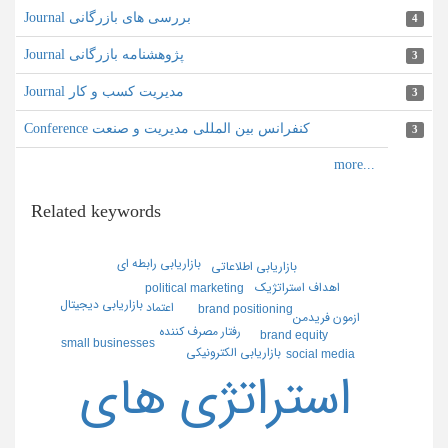
Journal بررسی های بازرگانی
4
Journal پژوهشنامه بازرگانی
3
Journal مدیریت کسب و کار
3
Conference کنفرانس بین المللی مدیریت و صنعت
3
Related keywords
بازاريابي رابطه اي
بازاريابي اطلاعاتي
اهداف استراتژيك
political marketing
بازاريابي ديجيتال
اعتماد
brand positioning
ازمون فريدمن
رفتار مصرف كننده
brand equity
small businesses
بازاريابي الكترونيكي
social media
استراتژي هاي