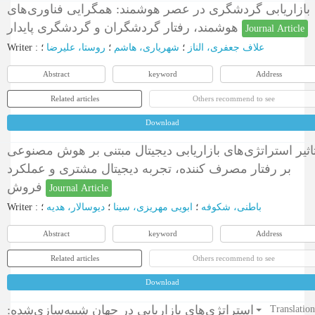
بازاریابی گردشگری در عصر هوشمند: همگرایی فناوری‌های
هوشمند، رفتار گردشگران و گردشگری پایدار
Journal Article
Writer
:
؛
روستا، علیرضا
؛
شهریاری، هاشم
؛
علاف جعفری، الناز
Abstract
keyword
Address
Related articles
Others recommend to see
Download
اثیر استراتژی‌های بازاریابی دیجیتال مبتنی بر هوش مصنوعی
بر رفتار مصرف کننده، تجربه دیجیتال مشتری و عملکرد
فروش
Journal Article
Writer
:
؛
ديوسالار، هديه
؛
ابویی مهریزی، سینا
؛
باطنی، شکوفه
Abstract
keyword
Address
Related articles
Others recommend to see
Download
استراتژی‌های بازاریابی در جهان شبیه‌سازی‌شده:
Translatio