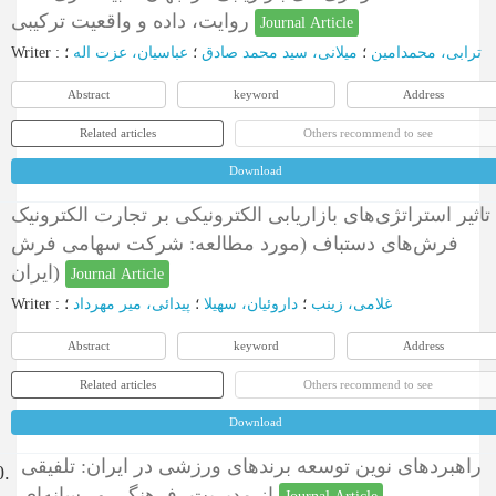
روایت، داده و واقعیت ترکیبی
Journal Article
Writer
:
؛
عباسیان، عزت اله
؛
میلانی، سید محمد صادق
؛
ترابی، محمدامین
Abstract
keyword
Address
Related articles
Others recommend to see
Download
تاثیر استراتژی‌های بازاریابی الکترونیکی بر تجارت الکترونیک
فرش‌های دستباف (مورد مطالعه: شرکت سهامی فرش
ایران)
Journal Article
Writer
:
؛
پیدائی، میر مهرداد
؛
داروئیان، سهیلا
؛
غلامی، زینب
Abstract
keyword
Address
Related articles
Others recommend to see
Download
راهبردهای نوین توسعه برندهای ورزشی در ایران: تلفیقی
0.
از مدیریت، فرهنگی و رسانه‌ای