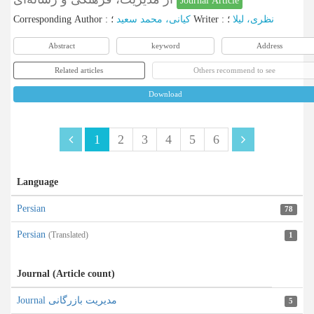
Journal Article
Corresponding Author
:
کیانی، محمد سعید
؛
Writer
:
؛
نظری، لیلا
Abstract
keyword
Address
Related articles
Others recommend to see
Download
1
2
3
4
5
6
Language
Persian
78
Persian
(Translated)
1
Journal (Article count)
Journal مدیریت بازرگانی
5