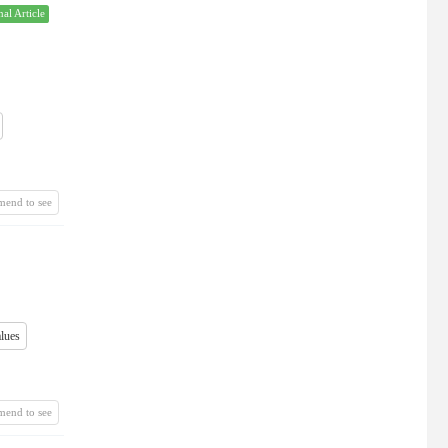
nal Article
mend to see
alues
mend to see