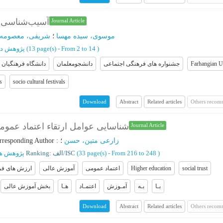
آسیب‌شناسی ج
Journal Article
موسوی، سیده مهسا
؛
شریفی، معصومه
پژوهش در
(‎13 page(s) -
From 2 to 14
)
دانشگاه فرهنگیان
دانشجومعلمان
جشنواره های فرهنگی اجتماعی
Farhangian U
s
socio cultural festivals
Abstract
Related articles
Others recom
Download
شناسایی عوامل ارتقاء اعتماد عمو
Journal Article
rresponding Author
:
؛
زارعی متین، حسن
پژوهش ها
Ranking: الف/ISC
(‎33 page(s) -
From 216 to 248
)
ارزش های فر
آموزش عالی
اعتماد عمومی
Higher education
social trust
بـا
بـه
آمـوزش
اعتمـاد
هـا
بخش آموزش عالی
Abstract
Related articles
Others recom
Download