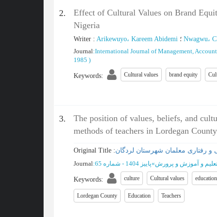
Effect of Cultural Values on Brand Equi
2.
Nigeria
Writer
:
Arikewuyo، Kareem Abidemi
؛
Nwagwu، Ch
Journal
:
International Journal of Management, Accoun
1985
)
Cultural values
brand equity
Cul
Keywords
:
The position of values, beliefs, and cult
3.
methods of teachers in Lordegan County
Original Title :
ی و رفتاری معلمان شهرستان لردگان
Journal
:
پاییز 1404 - شماره 65
»
تعلیم و آموزش و پرورش
culture
Cultural values
educatio
Keywords
:
Lordegan County
Education
Teachers