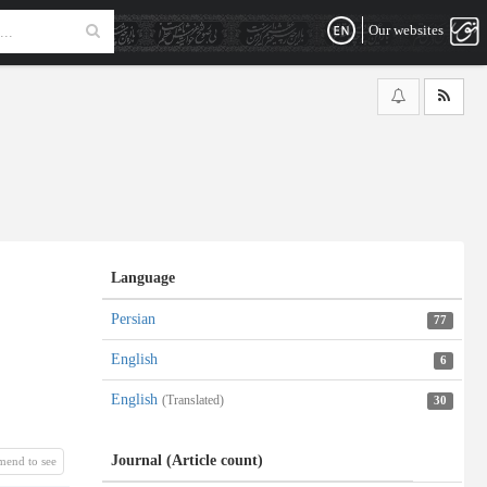
Our websites
Language
Persian
77
English
6
English
(Translated)
30
Journal (Article count)
mend to see