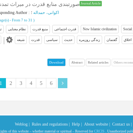
صورتبندی منابع قدرت در میراث تمد
Journal Article
sponding Author
:
؛
اکوانی، حمداله
age(s) -
From 7 to 31
)
ت
نظام معنایی
منبع قدرت
قدرت اجتماعی
New Islamic civilization
Social
اخلاق
گفتمان
زندگی روزمره
حدیث
سیاسی
قدرت
شیعه
Abstract
Related articles
Others recom
Download
1
2
3
4
5
6
Weblog |
Rules and regulations |
Help |
About website |
Contact us |
ights of this website – whether material or spiritual – Reserved for
CRCIS
. Unauthorized public