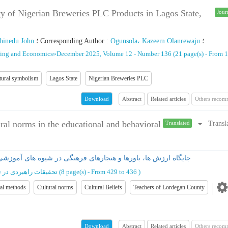
ty of Nigerian Breweries PLC Products in Lagos State,
Jour
inedu John
؛
Corresponding Author
:
Ogunsola، Kazeem Olanrewaju
؛
ting and Economics
»
December 2025, Volume 12 - Number 136
(‎21 page(s) -
From 1
tural symbolism
Lagos State
Nigerian Breweries PLC
Abstract
Related articles
Others recom
Download
ural norms in the educational and behavioral
Transl
Translated
جایگاه ارزش ها، باورها و هنجارهای فرهنگی در شیوه های آموزش
تحقیقات راهبردی در 
(‎8 page(s) -
From 429 to 436
)
nal methods
Cultural norms
Cultural Beliefs
Teachers of Lordegan County
Abstract
Related articles
Others recom
Download