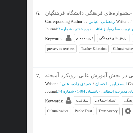
شنواره‌های فرهنگی دانشگاه فرهنگیان
6.
Corresponding Author
:
رمضانی، عباس
؛
Writer
:
؛
Journal
:
پاییز 1404 ، دوره هفتم - شماره 3
»
 تربیت معلم
ارزش های فرهنگی
تربیت معلم
Keywords
:
pre service teachers
Teacher Education
Cultural value
می در بخش آموزش عالی: رویکرد آمیخته
7.
Writer
:
حمیدی زاده، علی
؛
اسمعیلپور، احسان
؛
Co
Journal
:
تابستان 1404 - شماره 74
»
ی مدیریت انتظامی
هنگی
اعتماد اجتماعی
شفافیت
Keywords
:
Cultural values
Public Trust
Transparency