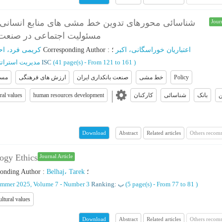
شناسائی محورهای تدوین خط مشی های منابع انسانی ت
Jour
مسئولیت اجتماعی در صنعت ب
کریمی فرد، اح
؛
Corresponding Author
:
؛
اعتباریان خوراسگانی، اکبر
مدیریت استرات
ISC
(‎41 page(s) -
From 121 to 161
)
مسئ
ارزش های فرهنگی
صنعت بانکداری ایران
خط مشی
Policy
ral values
human resources development
کارکنان
شناسائی
بانک
ن
Abstract
Related articles
Others recom
Download
logy Ethics
Journal Article
ponding Author
:
Belhaj، Tarek
؛
mmer 2025, Volume 7 - Number 3
Ranking: ب
(‎5 page(s) -
From 77 to 81
)
ltural values
Abstract
Related articles
Others recom
Download