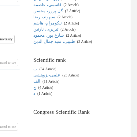
قاسمی، عاصمه
‎ (2 Article)
گل پرور، محسن
‎ (2 Article)
سپهوند، رضا
‎ (2 Article)
نیکومرام، هاشم
‎ (2 Article)
تبریزی، نازنین
‎ (2 Article)
شارع پور، محمود
‎ (2 Article)
niversity
طبیبی، سید جمال الدین
‎ (2 Article)
Scientific rank
mend to see
ب
‎ (34 Article)
علمی-پژوهشی
‎ (25 Article)
الف
‎ (11 Article)
ج
‎ (4 Article)
د
‎ (1 Article)
Congress Scientific Rank
mend to see