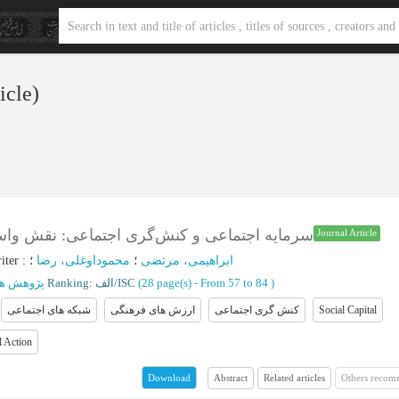
ticle)
سرمایه اجتماعی و کنش‌گری اجتماعی: نقش واس
Journal Article
iter
:
؛
محموداوغلی، رضا
؛
ابراهیمی، مرتضی
پژوهش ها
Ranking: الف/ISC
(‎28 page(s) -
From 57 to 84
)
شبکه های اجتماعی
ارزش های فرهنگی
کنش گری اجتماعی
Social Capital
l Action
Abstract
Related articles
Others recom
Download