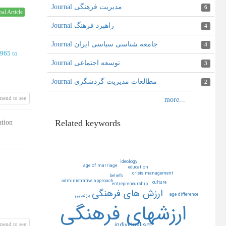
Journal مدیریت فرهنگی
6
nal Article
Journal راهبرد فرهنگ
4
Journal جامعه شناسی سیاسی ایران
4
965 to
Journal توسعه اجتماعی
3
Journal مطالعات مدیریت گردشگری
2
mend to see
Related keywords
ation
ideology
age of marriage
education
crisis management
beliefs
administrative approach
culture
entrepreneurship
ارزش هاي فرهنگي
age difference
بازنمايي
ارزشهاي فرهنگي
individualism
mend to see