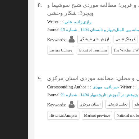
ی و غربی؛ مطالعه موردی شبح سوشیما و
8.
ویچر3: شکار وحشی
Writer
:
؛
رازی‌زاده، علی
Journal
:
بهار و تابستان 1404 - شماره 15
»
انه بین الملل
فرهنگ غربی
ارزش های فرهنگی
Keywords
:
Eastern Culture
Ghost of Tsushima
The Witcher 3 W
ی و محلی: مطالعه موردی استان مرکزی
9.
Corresponding Author
:
جیریائی، مهدی
؛
Writer
:
؛
Journal
:
بهار 1404 - شماره 21
»
پژوهش در آموزش تاریخ
لم
تحلیل تاریخی
استان مرکزی
Keywords
:
Historical Analysis
Markazi province
National and lo