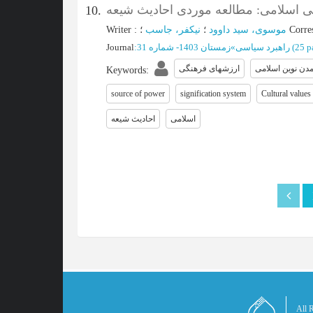
نی اسلامی: مطالعه موردی احادیث شیعه
10.
Writer
:
نیکفر، جاسب
؛
موسوی، سید داوود
؛
Corre
Journal
:
زمستان 1403- شماره 31
»
راهبرد سیاسی
(‎25 p
مدن نوین اسلامی
ارزشهای فرهنگی
Keywords
:
source of power
signification system
Cultural values
اسلامی
احادیث شیعه
All R