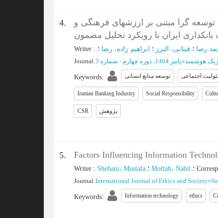
وسعه گرا مبتنی بر ارزشهای فرهنگی و
4.
انکداری ایران با رویکرد تحلیل مضمون
Writer
:
ابراهیم زاده، رضا
؛
قیتانی، البرز
؛
مد رضا
Journal
:
پاییز 1404، دوره چهارم - شماره 3
»
ژیک هوشمند
ولیت اجتماعی
توسعه منابع انسانی
Keywords
:
Iranian Banking Industry
Social Responsibility
Cultu
CSR
پژوهش
Factors Influencing Information Techno
5.
Writer
:
Shebani، Mustafa
؛
Moftah، Nabil
؛
Corres
Journal
:
International Journal of Ethics and Society
»
Su
Information technology
ethics
Cu
Keywords
: