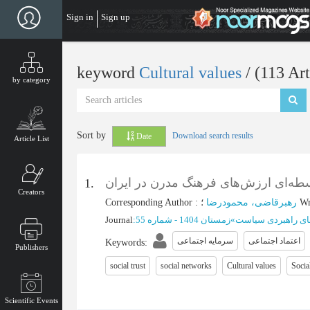
Skip
Sign in
Sign up
to
main
content
keyword
Cultural values
‎/ (113 Ar
by category
Sort by
Download search results
Date
Article List
طه‌ای ارزش‌های فرهنگ مدرن در ایران
1.
Creators
Corresponding Author
:
رهبرقاضی، محمودرضا
؛
Wr
Journal
:
زمستان 1404 - شماره 55
»
ی راهبردی سیاست
اعتماد اجتماعی
سرمایه اجتماعی
Keywords
:
Publishers
social trust
social networks
Cultural values
Socia
Scientific Events