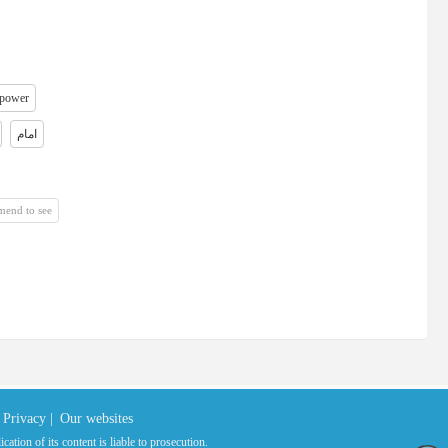
 power
امام
mend to see
Privacy |
Our websites
ation of its content is liable to prosecution.