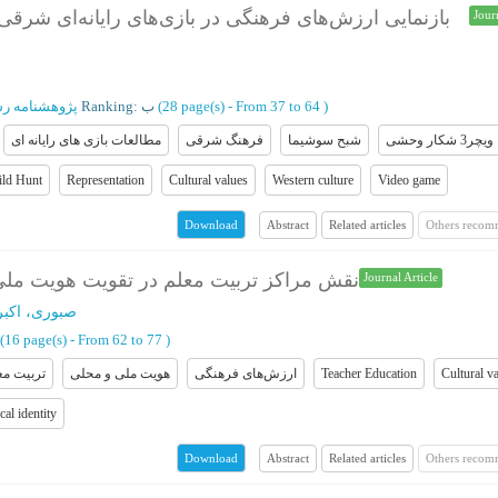
بازنمایی ارزش‌های فرهنگی در بازی‌های رایانه‌ای شرق
Jour
پژوهشنامه رس
Ranking: ب
(‎28 page(s) -
From 37 to 64
)
ویچر3 شکار وحشی
شبح سوشیما
فرهنگ شرقی
مطالعات بازی های رایانه ای
ild Hunt
Representation
Cultural values
Western culture
Video game
Abstract
Related articles
Others recom
Download
نقش مراکز تربیت‌ معلم در تقویت هویت مل
Journal Article
صبوری، اکبر
(‎16 page(s) -
From 62 to 77
)
تربیت‌ مع
هویت ملی و محلی
ارزش‌های فرهنگی
Teacher Education
Cultural v
cal identity
Abstract
Related articles
Others recom
Download