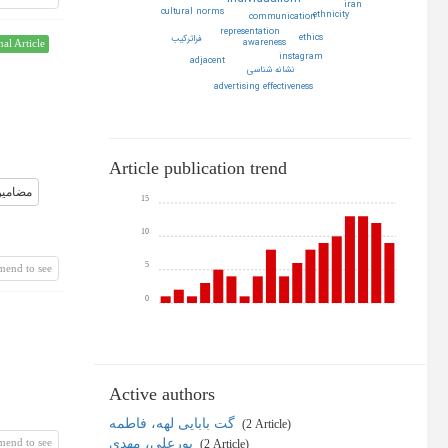
iran
cultural norms
ethnicity
communication
representation
ethics
فراتركيب
awareness
nal Article
instagram
adjacent
نشانه شناسي
advertising effectiveness
Article publication trend
مضامی
15
10
5
mend to see
0
Active authors
گت بابایی لهه، فاطمه
‎ (2 Article)
mend to see
پورعلی، مهدی
‎ (2 Article)