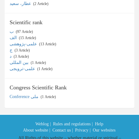
عطار، سعید
‎ (2 Article)
Scientific rank
ب
‎ (97 Article)
الف
‎ (15 Article)
علمی-پژوهشی
‎ (13 Article)
ج
‎ (3 Article)
د
‎ (3 Article)
بین المللی
‎ (1 Article)
علمی-ترویجی
‎ (1 Article)
Congress Scientific Rank
Conference ملی
‎ (1 Article)
Weblog |
Rules and regulations |
Help
About website |
Contact us |
Privacy |
Our websites
All Rights of this website – whether material or spiritual –