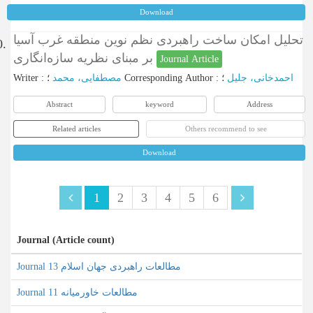
Download
تحلیل امکان ساخت راهبردی نظم نوین منطقه غرب آسیا
0.
بر مبنای نظریه سازه‌انگاری
Journal Article
Writer
:
مصطفایی، محمد
؛
Corresponding Author
:
؛
احمدخانی، جلیل
Abstract
keyword
Address
Related articles
Others recommend to see
Download
1
2
3
4
5
6
Journal (Article count)
Journal مطالعات راهبردی جهان اسلام 13
Journal مطالعات خاورمیانه 11