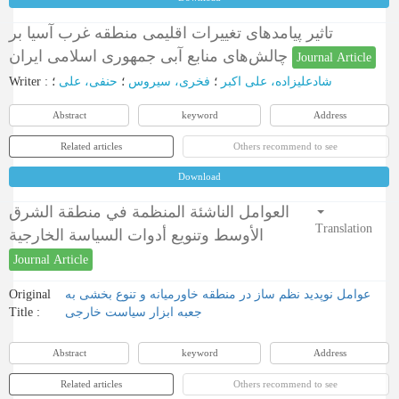
تاثیر پیامدهای تغییرات اقلیمی منطقه غرب آسیا بر
چالش‌های منابع آبی جمهوری اسلامی ایران
Journal Article
Writer
:
؛
حنفی، علی
؛
فخری، سیروس
؛
شادعلیزاده، علی اکبر
Abstract
keyword
Address
Related articles
Others recommend to see
Download
العوامل الناشئة المنظمة في منطقة الشرق
Translation
الأوسط وتنويع أدوات السياسة الخارجية
Journal Article
Original
عوامل نوپدید نظم ساز در منطقه خاورمیانه و تنوع بخشی به
Title :
جعبه ابزار سیاست خارجی
Abstract
keyword
Address
Related articles
Others recommend to see