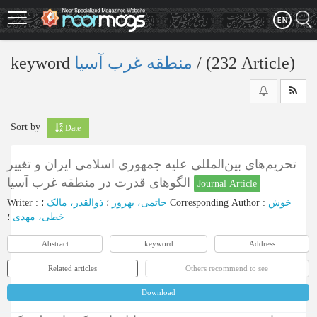
Skip
to
main
content
keyword
منطقه غرب آسیا
‎/ (232 Article)
Sort by
Date
تحریم‌های بین‌المللی علیه جمهوری اسلامی ایران و تغییر
الگوهای قدرت در منطقه غرب آسیا
Journal Article
Writer
:
ذوالقدر، مالک
؛
حاتمی، بهروز
؛
Corresponding Author
:
خوش
خطی، مهدی
؛
Abstract
keyword
Address
Related articles
Others recommend to see
Download