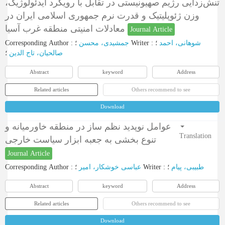
تنش‌زدایی رژیم صهیونیستی در تقابل با رویکرد ایدئولوژیک،
وزن ژئوپلیتیک و قدرت نرم جمهوری اسلامی ایران در
معادلات امنیتی منطقه غرب آسیا
Journal Article
Corresponding Author
:
جمشیدی، محسن
؛
Writer
:
؛
شوهانی، احمد
صالحیان، تاج الدین
؛
Abstract
keyword
Address
Related articles
Others recommend to see
Download
عوامل نوپدید نظم ساز در منطقه خاورمیانه و
Translation
تنوع بخشی به جعبه ابزار سیاست خارجی
Journal Article
Corresponding Author
:
عباسی خوشکار، امیر
؛
Writer
:
؛
طبیبی، پیام
Abstract
keyword
Address
Related articles
Others recommend to see
Download