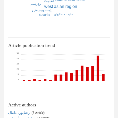
امنيت
تروريسم
west asian region
رژيمصهيونيستي
امنيت منطقهاي
security
Article publication trend
50
40
30
20
10
0
Active authors
رضاپور، دانیال
‎ (3 Article)
صدیق، میرابراهیم