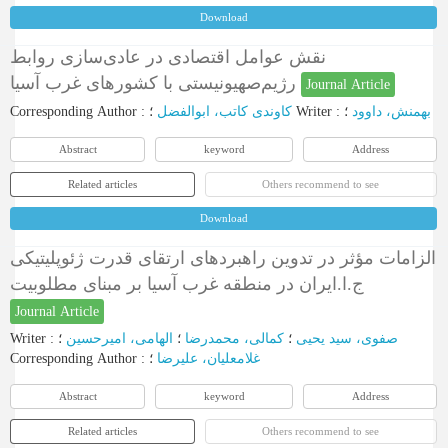
Download
نقش عوامل اقتصادی در عادی‌سازی روابط
رژیم‌صهیونیستی با کشورهای غرب آسیا
Journal Article
Corresponding Author
:
کاوندی کاتب، ابوالفضل
؛
Writer
:
؛
بهمنش، داوود
Abstract
keyword
Address
Related articles
Others recommend to see
Download
الزامات مؤثر در تدوین راهبردهای ارتقای قدرت ژئوپلیتیکی
ج.ا.ایران در منطقه غرب آسیا بر مبنای مطلوبیت
Journal Article
Writer
:
؛
الهامی، امیرحسین
؛
کمالی، محمدرضا
؛
صفوی، سید یحیی
Corresponding Author
:
؛
غلامعلیان، علیرضا
Abstract
keyword
Address
Related articles
Others recommend to see