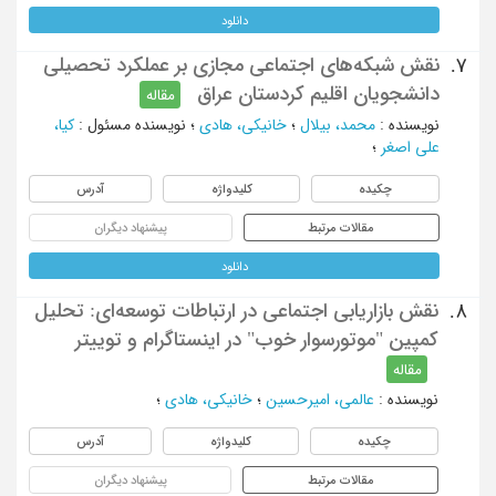
دانلود
نقش شبکه‌های اجتماعی مجازی بر عملکرد تحصیلی
7.
دانشجویان اقلیم کردستان عراق
مقاله
نویسنده
:
محمد، بیلال
؛
خانیکی، هادی
؛
نویسنده مسئول
:
کیا،
علی اصغر
؛
چکیده
کلیدواژه
آدرس
مقالات مرتبط
پیشنهاد دیگران
دانلود
نقش بازاریابی اجتماعی در ارتباطات توسعه‌ای: تحلیل
8.
کمپین "موتورسوار خوب" در اینستاگرام و توییتر
مقاله
نویسنده
:
عالمی، امیرحسین
؛
خانیکی، هادی
؛
چکیده
کلیدواژه
آدرس
مقالات مرتبط
پیشنهاد دیگران