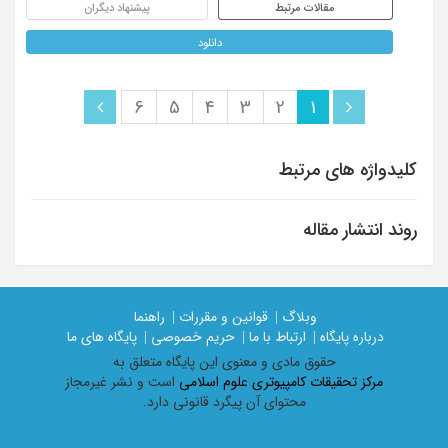
مقالات مرتبط
پیشنهاد دیگران
دانلود
6
5
4
3
2
1
کلیدواژه های مرتبط
روند انتشار مقاله
وبلاگ |
قوانین و مقررات |
راهنما
درباره پایگاه |
ارتباط با ما |
حریم خصوصی |
پایگاه های ما
حقوق مادی و معنوی اين پايگاه متعلق به
مرکز تحقیقات کامپیوتری علوم اسلامی
است و نشر غیرمجاز
محتوای آن پیگرد قانونی دارد.