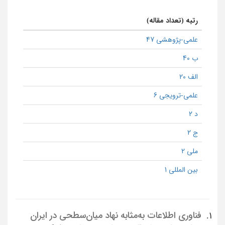
رتبه (تعداد مقاله)
علمی-پژوهشی 47
ب 40
الف 20
علمی-ترویجی 6
د 2
ج 2
ملی 2
بین المللی 1
فناوری اطلاعات به‌مثابه نهاد میان‌سطحی در ایران
1.