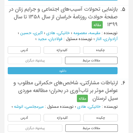
بازنمایی تحولات آسیب‌های اجتماعی و جرایم زنان در
5.
صفحۀ حوادث روزنامۀ خراسان از سال ۱۳۵۸ تا سال
۱۳۹۹
مقاله
نویسنده
:
مقیسه، معصومه
؛
خانیکی، هادی
؛
اکبری، حسین
؛
آزادواری، الناز
؛
نویسنده مسئول
:
فولادیان، مجید
؛
چکیده
کلیدواژه
آدرس
مقالات مرتبط
پیشنهاد دیگران
دانلود
ارتباطات مشارکتی، شاخص‌های حکمرانی مطلوب و
6.
عوامل موثر بر تاب‌آوری در بحران؛ مطالعه موردی
سیل لرستان
مقاله
نویسنده
:
خانیکی، هادی
؛
نویسنده مسئول
:
میرمجلسی، انوشه
؛
چکیده
کلیدواژه
آدرس
مقالات مرتبط
پیشنهاد دیگران