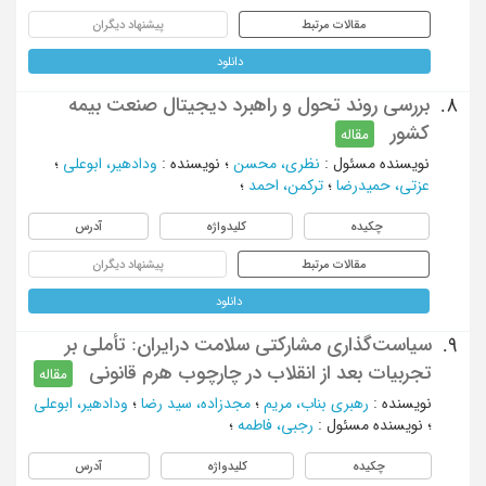
مقالات مرتبط
پیشنهاد دیگران
دانلود
بررسی روند تحول و راهبرد دیجیتال صنعت بیمه
8.
کشور
مقاله
نویسنده مسئول
:
نظری، محسن
؛
نویسنده
:
ودادهیر، ابوعلی
؛
عزتی، حمیدرضا
؛
ترکمن، احمد
؛
چکیده
کلیدواژه
آدرس
مقالات مرتبط
پیشنهاد دیگران
دانلود
سیاست‌گذاری مشارکتی سلامت درایران: تأملی بر
9.
تجربیات بعد از انقلاب در چارچوب هرم قانونی
مقاله
نویسنده
:
رهبری بناب، مریم
؛
مجدزاده، سید رضا
؛
ودادهیر، ابوعلی
؛
نویسنده مسئول
:
رجبی، فاطمه
؛
چکیده
کلیدواژه
آدرس