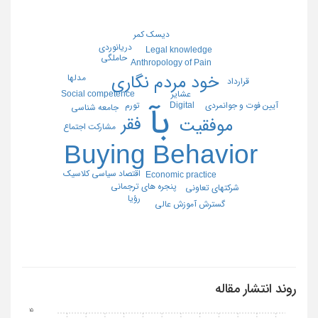
دیسک کمر
دریانوردی
Legal knowledge
حاملگی
Anthropology of Pain
خود مردم نگاری
مدلها
قرارداد
عشایر
Social competence
تورم
Digital
آیین فوت و جوانمردی
بآ
جامعه شناسی
فقر
موفقیت
مشارکت اجتماع
Buying Behavior
اقتصاد سیاسی کلاسیک
Economic practice
پنجره های ترجمانی
شرکتهای تعاونی
رؤیا
گسترش آموزش عالی
روند انتشار مقاله
15