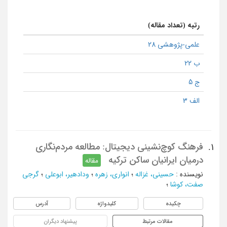
رتبه (تعداد مقاله)
علمی-پژوهشی 28
ب 22
ج 5
الف 3
فرهنگ کوچ‌نشینی دیجیتال: مطالعه مردم‌نگاری
1.
درمیان ایرانیان ساکن ترکیه
مقاله
نویسنده
:
حسینی، غزاله
؛
انواری، زهره
؛
ودادهیر، ابوعلی
؛
گرجی
صفت، کوشا
؛
چکیده
کلیدواژه
آدرس
مقالات مرتبط
پیشنهاد دیگران