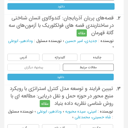
دانلود
قصه‌های پریان آذربایجان: کندوکاوی انسان شناختی
2.
در ساختاربندی قصه های فولکلوریک با آزمون‌های سه
گانة قهرمان
مقاله
نویسنده
:
جدیدی، امیر حسین
؛
نویسنده مسئول
:
ودادهیر، ابوعلی
؛
چکیده
کلیدواژه
آدرس
مقالات مرتبط
پیشنهاد دیگران
دانلود
تبیین فرایند و توسعه مدل کنترل استراتژی با رویکرد
3.
منبع ‌محور در حوزه حمل و نقل دریایی: مطالعه‌ ای با
روش‌ شناسی نظریه داده‌ بنیاد
مقاله
نویسنده
:
امینی، سیده محبوبه
؛
ودادهیر، ابوعلی
؛
نویسنده مسئول
:
شاه حسینی، محمدعلی
؛
چکیده
کلیدواژه
آدرس