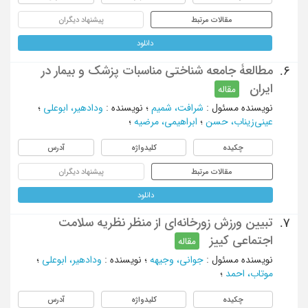
مقالات مرتبط
پیشنهاد دیگران
دانلود
مطالعۀ جامعه شناختی مناسبات پزشک و بیمار در
6.
ایران
مقاله
نویسنده مسئول
:
شرافت، شمیم
؛
نویسنده
:
ودادهیر، ابوعلی
؛
عینی‌زیناب، حسن
؛
ابراهیمی، مرضیه
؛
چکیده
کلیدواژه
آدرس
مقالات مرتبط
پیشنهاد دیگران
دانلود
تبیین ورزش زورخانه‌ای از منظر نظریه سلامت
7.
اجتماعی کییز
مقاله
نویسنده مسئول
:
جوانی، وجیهه
؛
نویسنده
:
ودادهیر، ابوعلی
؛
موتاب، احمد
؛
چکیده
کلیدواژه
آدرس