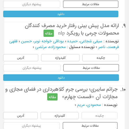
مقالات مرتبط
پیشنهاد دیگران
دانلود
ارائه مدل پیش بینی رفتار خرید مصرف کنندگان
9.
محصولات چرمی با رویکرد nlp
مقاله
نویسنده
:
سیفی شجاعی، حمیده
؛
بوداقی خواجه نوبر، حسین
؛
فقهی
فرهمند، ناصر
؛
نویسنده مسئول
:
محمودزاده، مرتضی
؛
چکیده
کلیدواژه
آدرس
مقالات مرتبط
پیشنهاد دیگران
دانلود
جرائم سایبری؛ بررسی جرم کلاهبرداری در فضای مجازی و
10.
مجازات آن «قسمت چهارم»
مقاله
نویسنده
:
محمودی، مریم
؛
چکیده
کلیدواژه
آدرس
مقالات مرتبط
پیشنهاد دیگران