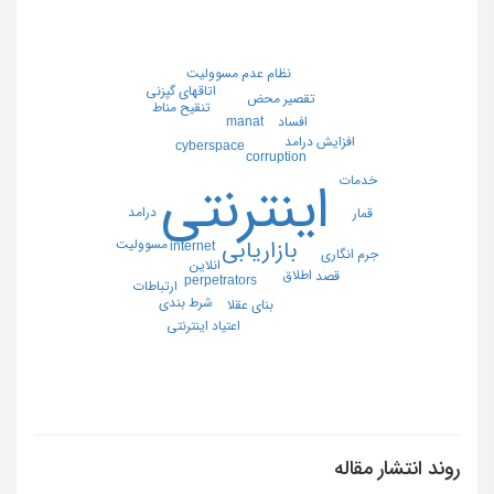
نظام عدم مسووليت
اتاقهاي گپزني
تقصير محض
تنقيح مناط
افساد
manat
افزايش درامد
cyberspace
corruption
خدمات
اينترنتي
درامد
قمار
مسووليت
بازاريابي
internet
جرم انگاري
انلاين
اطلاق
قصد
perpetrators
ارتباطات
شرط بندي
بناي عقلا
اعتياد اينترنتي
روند انتشار مقاله