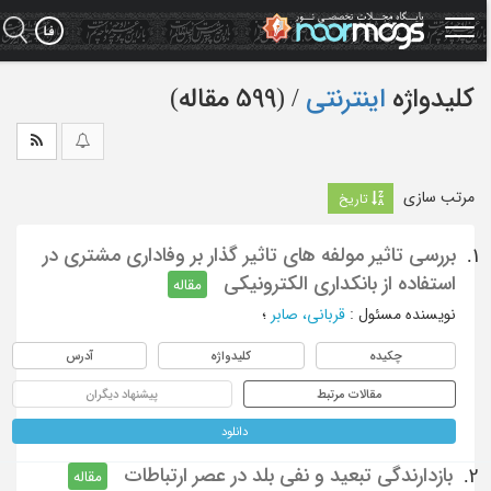
Ski
t
mai
conten
کلیدواژه
اینترنتی
‏/ (599 مقاله)
مرتب سازی
تاریخ
بررسی تاثیر مولفه های تاثیر گذار بر وفاداری مشتری در
1.
استفاده از بانکداری الکترونیکی
مقاله
نویسنده مسئول
:
قربانی، صابر
؛
چکیده
کلیدواژه
آدرس
مقالات مرتبط
پیشنهاد دیگران
دانلود
بازدارندگی تبعید و نفی بلد در عصر ارتباطات
2.
مقاله