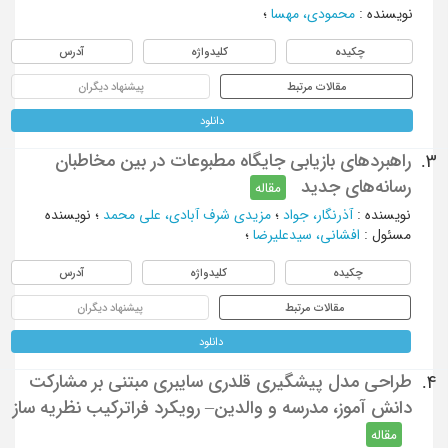
نویسنده
:
محمودی، مهسا
؛
چکیده
کلیدواژه
آدرس
مقالات مرتبط
پیشنهاد دیگران
دانلود
راهبردهای بازیابی جایگاه مطبوعات در بین مخاطبان
3.
رسانه‌های جدید
مقاله
نویسنده
:
آذرنگار، جواد
؛
مزیدی شرف آبادی، علی محمد
؛
نویسنده
مسئول
:
افشانی، سیدعلیرضا
؛
چکیده
کلیدواژه
آدرس
مقالات مرتبط
پیشنهاد دیگران
دانلود
طراحی مدل پیشگیری قلدری سایبری مبتنی بر مشارکت
4.
دانش آموز، مدرسه و والدین– رویکرد فراترکیب نظریه ساز
مقاله