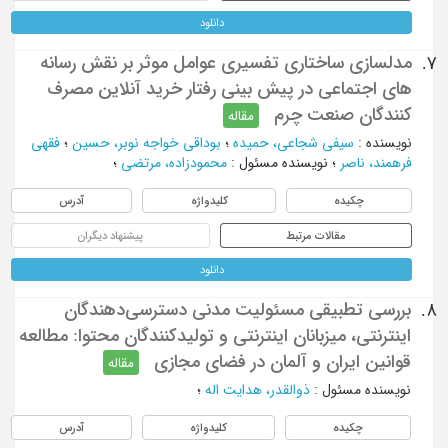
دانلود
مدلسازی ساختاری تفسیری عوامل موثر بر نقش رسانه
7.
های اجتماعی در پیش بینی رفتار خرید آنلاین مصرف
کنندگان صنعت چرم
مقاله
نویسنده
:
سیفی شجاعی، حمیده
؛
بوداقی خواجه نوبر، حسین
؛
فقهی
فرهمند، ناصر
؛
نویسنده مسئول
:
محمودزاده، مرتضی
؛
چکیده
کلیدواژه
آدرس
مقالات مرتبط
پیشنهاد دیگران
دانلود
بررسی تطبیقی مسئولیت مدنی دسترسی‌دهندگان
8.
اینترنتی، میزبانان اینترنتی و تولیدکنندگان محتوا: مطالعه
قوانین ایران و آلمان در فضای مجازی
مقاله
نویسنده مسئول
:
ذوالقدر، هدایت اله
؛
چکیده
کلیدواژه
آدرس