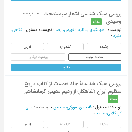
بررسی سبک شناسی اشعار سیمیندخت
ترجمه
وحیدی
مقاله
نویسنده
:
جهانگیریان، اکرم
؛
فهیمی، رضا
؛
نویسنده مسئول
:
فلاحی،
منیژه
؛
چکیده
کلیدواژه
آدرس
مقالات مرتبط
پیشنهاد دیگران
دانلود
بررسی سبک شناسانۀ جلد نخست از کتاب تاریخ
منظوم ایران (شاهکار) از رحیم معینی کرمانشاهی
مقاله
نویسنده مسئول
:
فامیلیان سورکی، حسین
؛
نویسنده
:
عالی
کردکلایی، حمید
؛
چکیده
کلیدواژه
آدرس