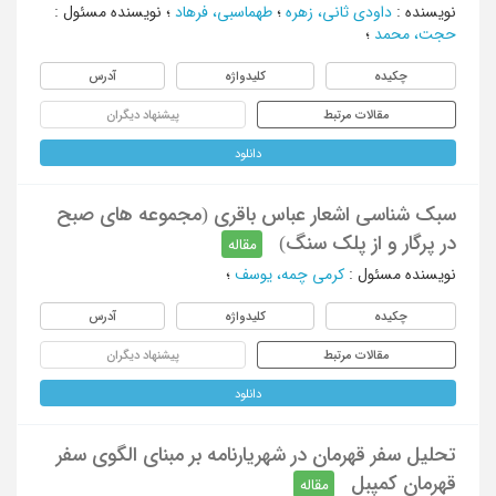
نویسنده
:
داودی ثانی، زهره
؛
طهماسبی، فرهاد
؛
نویسنده مسئول
:
حجت، محمد
؛
چکیده
کلیدواژه
آدرس
مقالات مرتبط
پیشنهاد دیگران
دانلود
سبک شناسی اشعار عباس باقری (مجموعه های صبح
در پرگار و از پلک سنگ)
مقاله
نویسنده مسئول
:
کرمی چمه، یوسف
؛
چکیده
کلیدواژه
آدرس
مقالات مرتبط
پیشنهاد دیگران
دانلود
تحلیل سفر قهرمان در شهریارنامه بر مبنای الگوی سفر
قهرمان کمپبل
مقاله