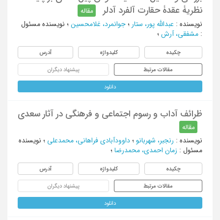
نظریۀ عقدۀ حقارت آلفرد آدلر
مقاله
نویسنده
:
عبدالله پور، ستار
؛
جوانمرد، غلامحسین
؛
نویسنده مسئول
:
مشفقی، آرش
؛
چکیده
کلیدواژه
آدرس
مقالات مرتبط
پیشنهاد دیگران
دانلود
ظرائف آداب و رسوم اجتماعی و فرهنگی در آثار سعدی
مقاله
نویسنده
:
رنجبر، شهربانو
؛
داوودآبادی فراهانی، محمدعلی
؛
نویسنده
مسئول
:
زمان احمدی، محمدرضا
؛
چکیده
کلیدواژه
آدرس
مقالات مرتبط
پیشنهاد دیگران
دانلود