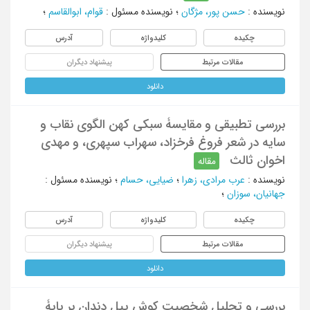
نویسنده
:
حسن پور، مژگان
؛
نویسنده مسئول
:
قوام، ابوالقاسم
؛
چکیده
کلیدواژه
آدرس
مقالات مرتبط
پیشنهاد دیگران
دانلود
بررسی تطبیقی و مقایسۀ سبکی کهن الگوی نقاب و
سایه در شعر فروغ فرخزاد، سهراب سپهری، و مهدی
اخوان ثالث
مقاله
نویسنده
:
عرب مرادی، زهرا
؛
ضیایی، حسام
؛
نویسنده مسئول
:
جهانیان، سوزان
؛
چکیده
کلیدواژه
آدرس
مقالات مرتبط
پیشنهاد دیگران
دانلود
بررسی و تحلیل شخصیت کوش پیل دندان بر پایۀ