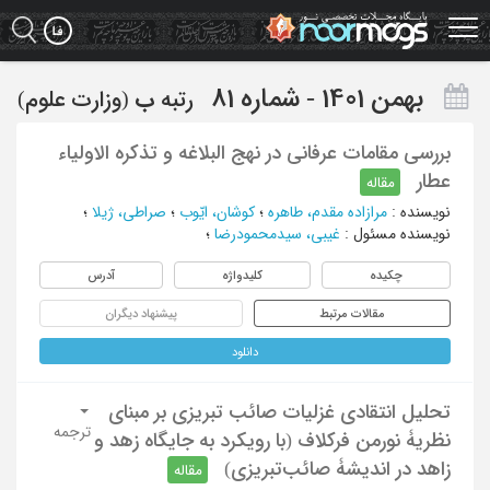
Ski
t
mai
conten
بهمن 1401 - شماره 81
رتبه
ب
(وزارت علوم)
بررسی مقامات عرفانی در نهج البلاغه و تذکره الاولیاء
عطار
مقاله
نویسنده
:
مرازاده مقدم، طاهره
؛
کوشان، ایّوب
؛
صراطی، ژیلا
؛
نویسنده مسئول
:
غیبی، سیدمحمودرضا
؛
چکیده
کلیدواژه
آدرس
مقالات مرتبط
پیشنهاد دیگران
دانلود
تحلیل انتقادی غزلیات صائب ‌تبریزی بر مبنای
ترجمه
نظریۀ نورمن فرکلاف (با رویکرد به جایگاه زهد و
زاهد در اندیشۀ صائب‌تبریزی)
مقاله