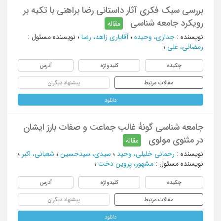
بررسی سبک فکری آثار داستانی رضا براهنی با تکیه بر
رویکرد جامعه شناسی
مقاله
نویسنده
:
جداری، وحیده
؛
آقایاری زاهد، رضا
؛
نویسنده مسئول
:
رمضانی، علی
؛
چکیده
کلیدواژه
آدرس
مقالات مرتبط
پیشنهاد دیگران
دانلود
جامعه شناسی گونۀ غالب جماعت و صفات بارز ایشان
در مثنوی مولوی
مقاله
نویسنده
:
رحمانی خلیلی، وحید
؛
سیدی، سیدحسین
؛
شعبانی، اکبر
؛
نویسنده مسئول
:
مشهور، پروین دخت
؛
چکیده
کلیدواژه
آدرس
مقالات مرتبط
پیشنهاد دیگران
دانلود