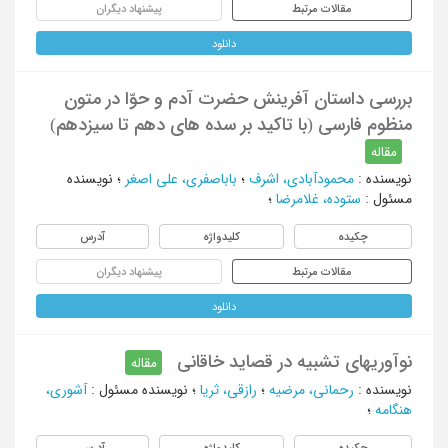
مقالات مرتبط
پیشنهاد دیگران
دانلود
بررسی داستان آفرینش حضرت آدم و حوّا در متون
منظوم فارسی (با تاکید بر سده های دهم تا سیزدهم)
مقاله
نویسنده
:
محمودآبادی، اشرف
؛
باباصفری، علی اصغر
؛
نویسنده
مسئول
:
ستوده، غلامرضا
؛
چکیده
کلیدواژه
آدرس
مقالات مرتبط
پیشنهاد دیگران
دانلود
نوآوریهای تشبیه در قصاید خاقانی
مقاله
نویسنده
:
رحمانی، مرضیه
؛
رازقی، ثریا
؛
نویسنده مسئول
:
آشوری،
هنگامه
؛
چکیده
کلیدواژه
آدرس