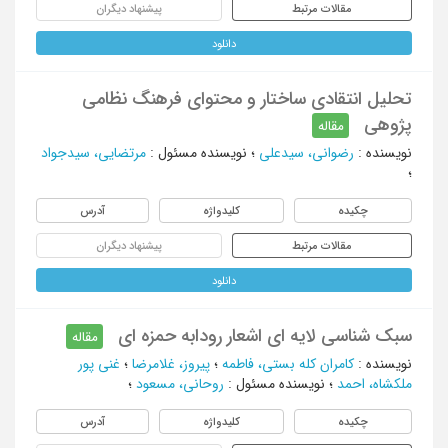
مقالات مرتبط
پیشنهاد دیگران
دانلود
تحلیل انتقادی ساختار و محتوای فرهنگ نظامی
پژوهی
مقاله
نویسنده
:
رضوانی، سیدعلی
؛
نویسنده مسئول
:
مرتضایی، سیدجواد
؛
چکیده
کلیدواژه
آدرس
مقالات مرتبط
پیشنهاد دیگران
دانلود
سبک شناسی لایه ای اشعار رودابه حمزه ای
مقاله
نویسنده
:
کامران کله بستی، فاطمه
؛
پیروز، غلامرضا
؛
غنی پور
ملکشاه، احمد
؛
نویسنده مسئول
:
روحانی، مسعود
؛
چکیده
کلیدواژه
آدرس