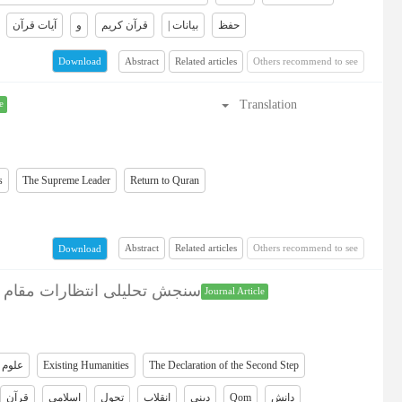
حفظ
| بیانات
قرآن کریم
و
آیات قرآن
Abstract
Related articles
Others recommend to see
Download
Translation
e
s
The Supreme Leader
Return to Quran
Abstract
Related articles
Others recommend to see
Download
سنجش تحلیلی انتظارات مقام معظ
Journal Article
علوم 
Existing Humanities
The Declaration of the Second Step
قرآن
اسلامی
تحول
انقلاب
دینی
Qom
دانش