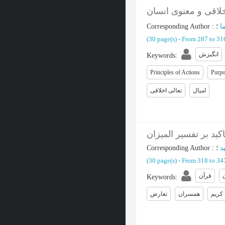
لاقی و معنوی انسان
Corresponding Author
:
ا
(‎30 page(s) -
From 287 to 3
انگیزش
Keywords
:
Principles of Actions
Purpo
امیال
تعالی اخلاقی
ید بر تفسیر المیزان
Corresponding Author
:
د
(‎30 page(s) -
From 318 to 3
قرآن
Keywords
:
کریم
همسران
تعارض