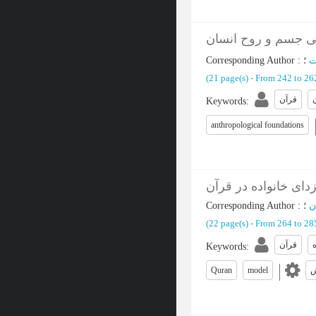
متی جسم و روح انسان
Corresponding Author
:
ت
(‎21 page(s) -
From 242 to 2
قرآن
Keywords
:
anthropological foundations
دای خانواده در قرآن
Corresponding Author
:
ن
(‎22 page(s) -
From 264 to 2
ه
قرآن
Keywords
:
Quran
model
ش