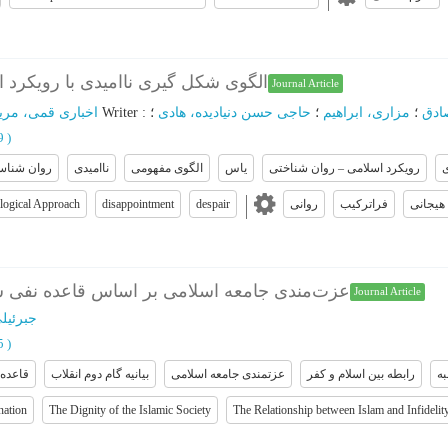
الگوی شکل گیری ناامیدی با رویکرد 
Journal Article
اخباری قمی، مری
؛
Writer
:
؛
حاجی حسن دنیادیده، هادی
؛
مزاری، ابراهیم
؛
ادق
59
)
ی
رویکرد اسلامی – روان شناختی
یاس
الگوی مفهومی
ناامیدی
روان شناس
logical Approach
disappointment
despair
روانی
فراترکیب
هیجانی
عزت‌مندی جامعه اسلامی بر اساس قاعده نفی س
Journal Article
جبرئیلی
85
)
ه
رابطه بین اسلام و کفر
عزتمندی جامعه اسلامی
بیانیه گام دوم انقلاب
قاعده 
nation
The Dignity of the Islamic Society
The Relationship between Islam and Infidelit