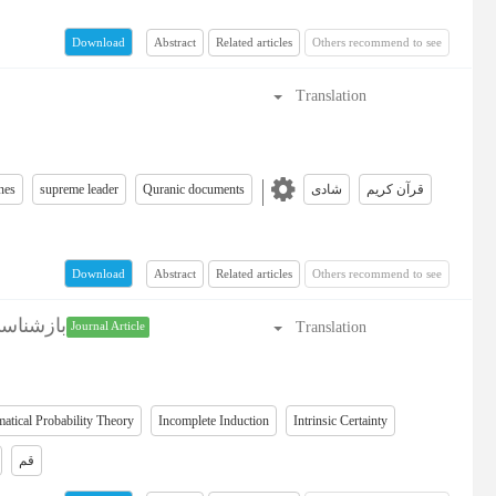
Abstract
Related articles
Others recommend to see
Download
Translation
nes
supreme leader
Quranic documents
شادی
قرآن کریم
Abstract
Related articles
Others recommend to see
Download
بازشناسی
Translation
Journal Article
atical Probability Theory
Incomplete Induction
Intrinsic Certainty
قم