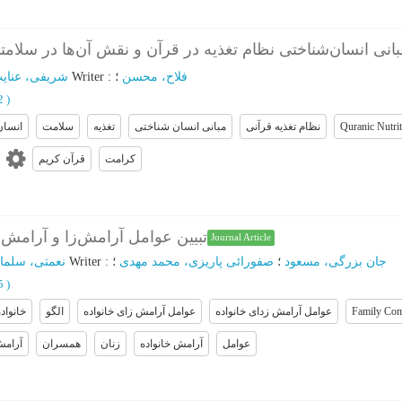
بانی انسان‌شناختی نظام تغذیه در قرآن و نقش آن‌ها در سلا
شریفی، عنای
؛
Writer
:
؛
فلاح، محسن
62
)
انسان
سلامت
تغذیه
مبانی انسان شناختی
نظام تغذیه قرآنی
Quranic Nutri
کرامت
قرآن کریم
تبیین عوامل آرامش‌زا و آرامش‌ز
Journal Article
نعمتی، سلما
؛
Writer
:
؛
صفورائی پاریزی، محمد مهدی
؛
جان بزرگی، مسعود
85
)
خانواد
الگو
عوامل آرامش زای خانواده
عوامل آرامش زدای خانواده
Family Com
عوامل
آرامش خانواده
زنان
همسران
آرام