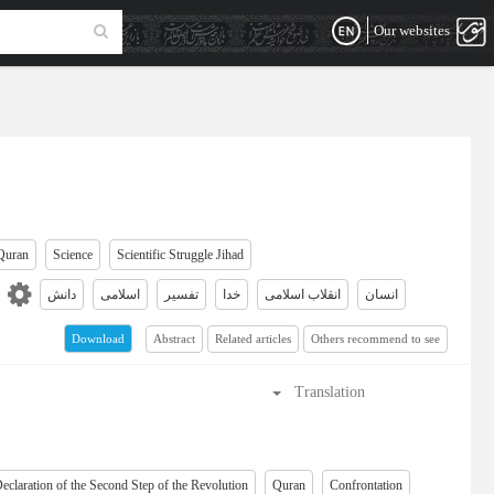
Our websites
Quran
Science
Scientific Struggle Jihad
انسان
انقلاب اسلامی
خدا
تفسیر
اسلامی
دانش
Abstract
Related articles
Others recommend to see
Download
Translation
eclaration of the Second Step of the Revolution
Quran
Confrontation