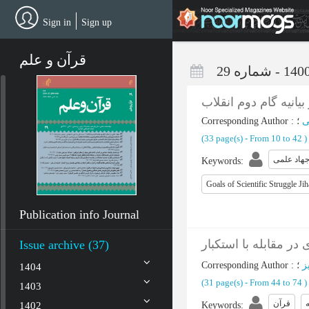
Skip
to
Sign in
Sign up
main
content
قرآن و علم
یانیه گام دوم انقلاب
Corresponding Author
:
ی
(‎33 page(s) -
From 10 to 42
)
جهاد علمی
Keywords
:
Goals of Scientific Struggle Ji
Publication info Journal
ر مقابله با استکبار
Issue archive (37)
Corresponding Author
:
ز
1404
(‎31 page(s) -
From 44 to 74
)
1403
ه
قرآن
1402
Keywords
: