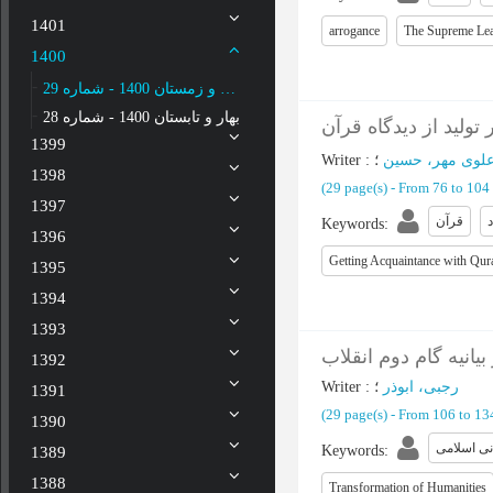
1401
arrogance
The Supreme Le
1400
پاییز و زمستان 1400 - شماره 29
بهار و تابستان 1400 - شماره 28
لید از دیدگاه قرآن
1399
Writer
:
؛
لوی مهر، حسین
1398
(‎29 page(s) -
From 76 to 104
1397
قرآن
Keywords
:
1396
Getting Acquaintance with Qur
1395
1394
1393
انیه گام دوم انقلاب
1392
Writer
:
؛
رجبی، ابوذر
1391
(‎29 page(s) -
From 106 to 1
1390
نی اسلامی
Keywords
:
1389
1388
Transformation of Humanities