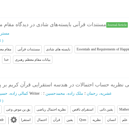
مستندات قرآنی بایسته‌های شادی در دیدگاه مقام)
Journal Article
مسترح
11
)
مقام مع
مستندات قرآنی
بایسته های شادی
Essentials and Requirements of Happi
بیانات مقام معظم رهبری
خدا
 نظریه حساب احتمالات در هندسه استقرایی قرآن کریم بر پا
کمالی زاده، حسی
؛
Writer
:
؛
ملک زاده، محمدحسین
؛
عشریه، رحمان
40
)
یق ین موض وعی
نظریه احتمال ریاضی
استقرای ناقص
یقین ذاتی
Mathem
adr
استقرا
احتمال
قرآن
یقین
Qom
نظریه
انسان
علم