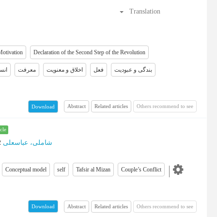
Translation
Motivation
Declaration of the Second Step of the Revolution
بندگی و عبودیت
فعل
اخلاق و معنویت
معرفت
انس
Abstract
Related articles
Others recommend to see
Download
cle
شاملی، عباسعلی
؛
Conceptual model
self
Tafsir al Mizan
Couple’s Conflict
Abstract
Related articles
Others recommend to see
Download