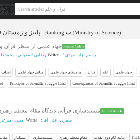
پاییز و زمستان 1400 - شماره 29
Ranking
ب
(Ministry of Science)
جهاد علمی از منظر قرآن و ب
Journal Article
رضایی اصفهانی، محمدعل
؛
Writer
:
؛
رستم نژاد، مهدی
جهاد علمی
علم
قرآن
پیامدهای جهاد علمی
مبانی جهاد علمی
اهداف 
had
Principles of Scientific Struggle Jihad
Consequences of Scientific Struggle Jihad
مستندسازی قرآنی دیدگاه مقام معظم رهبری د
Journal Article
امینی، میرعزی
؛
Writer
:
؛
صفری، علی آقا
مقابل
استکبار
مستندسازی
مقام معظم رهبری
بیانیه گام دوم انقلاب
The D