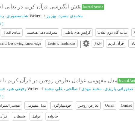
نقش انگیزشی قرآن کریم در تعالی اخ
Journal Article
شاه‌منصوری، رض
؛
Writer
:
؛
محمدی منفرد، بهروز
16
)
بیانیه گام دوم انقلاب
گرایش های باطنی
معرفت دهی هدفمند
مبادی افعال
seful Bestowing Knowledge
Esoteric Tendencies
اخلاق
قرآن کریم
ان
مدل مفهومی عوامل تعارض زوجین در قرآن کریم با تاک
Journal Arti
رفیعی هنر، حمی
؛
Writer
:
؛
صالحی، علی محمد
؛
صفورائی پاریزی، محمد مهدی
47
)
تفسیر المیزان
مدل مفهومی
خودمهارگری
تعارض زوجین
Quran
Control
خانواده
عوامل
شیطان
قرآن 