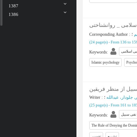
1387
1386
اسلامی _ روانشناختی
Corresponding Author
:
م
(‎24 page(s) -
From 136 to 1
ی اسلامی
Keywords
:
Islamic psychology
Psycho
بیل از منظر فریقین
Writer
:
؛
 جلودار، عبدالله
(‎25 page(s) -
From 161 to 1
نفی سبیل
Keywords
:
The Rule of Denying the Domi
تشریع
تفسیر