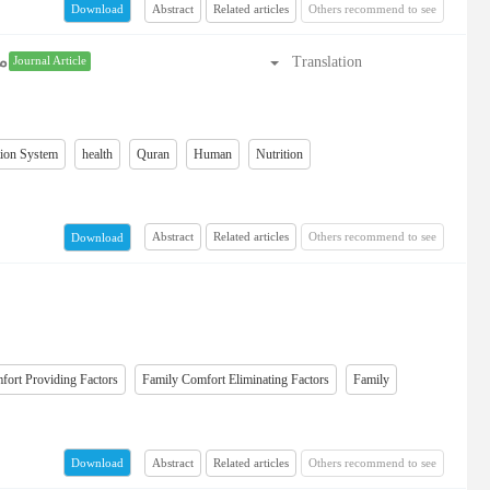
Abstract
Related articles
Others recommend to see
Download
م
Translation
Journal Article
tion System
health
Quran
Human
Nutrition
Abstract
Related articles
Others recommend to see
Download
fort Providing Factors
Family Comfort Eliminating Factors
Family
Abstract
Related articles
Others recommend to see
Download