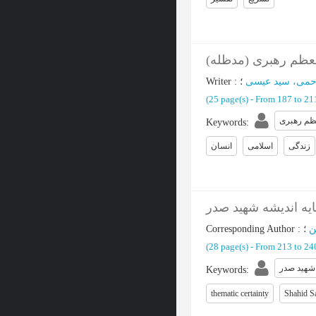
 معظم رهبری (مدظله
Writer
:
؛
می، سید عیسی
(‎25 page(s) -
From 187 to 2
ظم رهبری
Keywords
:
زندگی
اسلامی
انسان
یه اندیشه شهید صدر
Corresponding Author
:
ن
(‎28 page(s) -
From 213 to 2
شهید صدر
Keywords
:
thematic certainty
Shahid S