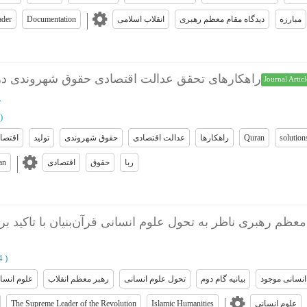
ader
Documentation
انقلاب اسلامی
دیدگاه مقام معظم رهبری
مبارزه
راهکارهای تحقق عدالت اقتصادی حقوق شهروندی در تو
Journal Articl
ع
)
اقتصاد
تولید
حقوق شهروندی
عدالت اقتصادی
راهکارها
Quran
solution
an
اقتصادی
حقوق
ربا
م رهبری ناظر به تحول علوم انسانی قرآن‌بنیان با تاکید بر بی
34
)
انسانی موجود
بیانیه گام دوم
تحول علوم انسانی
رهبر معظم انقلاب
علوم انسا
The Supreme Leader of the Revolution
Islamic Humanities
علوم انسانی