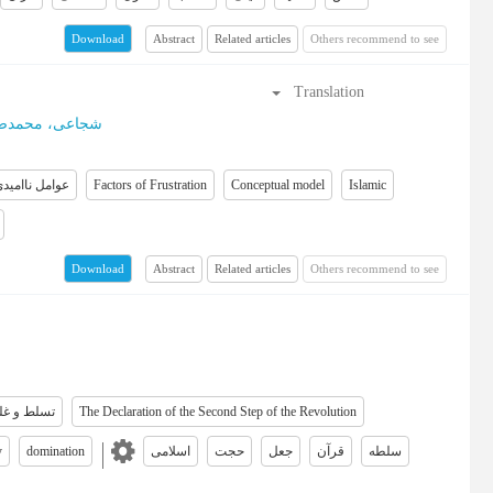
Abstract
Related articles
Others recommend to see
Download
Translation
شجاعی، محمدص
عوامل ناامید
Factors of Frustration
Conceptual model
Islamic
Abstract
Related articles
Others recommend to see
Download
تسلط و غلب
The Declaration of the Second Step of the Revolution
y
domination
اسلامی
حجت
جعل
قرآن
سلطه