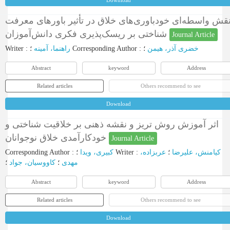
Download
قش واسطه‌‌ای خودباوری‌های خلاق در تأثیر باورهای معرفت
شناختی بر ریسک‌پذیری فکری دانش‌آموزان
Journal Article
Writer
:
راهنما، آمینه
؛
Corresponding Author
:
؛
خضری آذر، هیمن
Abstract
keyword
Address
Related articles
Others recommend to see
Download
اثر آموزش روش تریز و نقشه ذهنی بر خلاقیت شناختی و
خودکارآمدی خلاق نوجوانان
Journal Article
Corresponding Author
:
کبیری، ویدا
؛
Writer
:
عربزاده،
؛
کیامنش، علیرضا
مهدی
؛
کاووسیان، جواد
؛
Abstract
keyword
Address
Related articles
Others recommend to see
Download