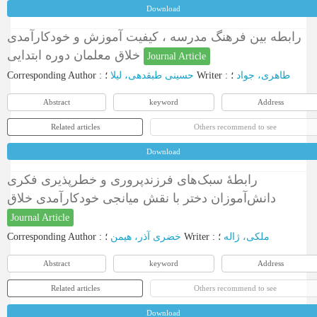
Download
رابطه بین فرهنگ مدرسه ، کیفیت آموزش و خودکارآمدی
خلاق معلمان دوره ابتدایی
Journal Article
Corresponding Author
:
حسینی طبقدهی، لیلا
؛
Writer
:
؛
طاهری، جواد
Abstract
keyword
Address
Related articles
Others recommend to see
Download
رابطۀ سبک‌های فرزندپروری و خطرپذیری فکری
دانش‌آموزان دختر با نقش میانجی خودکارآمدی خلاق
Journal Article
Corresponding Author
:
خضری آذر، هیمن
؛
Writer
:
؛
ملکی، ژاله
Abstract
keyword
Address
Related articles
Others recommend to see
Download