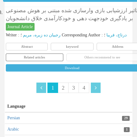
اثیر ارزشیابی بازی وارسازی شده مبتنی بر هوش مصنوعی
0.
بر یادگیری خودجهت دهی و خودکارآمدی خلاق دانشجویان
Journal Article
Writer
:
رجبیان ده زیره، مریم
؛
Corresponding Author
:
؛
درتاج، فریبا
Abstract
keyword
Address
Related articles
Others recommend to see
Download
1
2
3
4
Language
Persian
29
Arabic
1