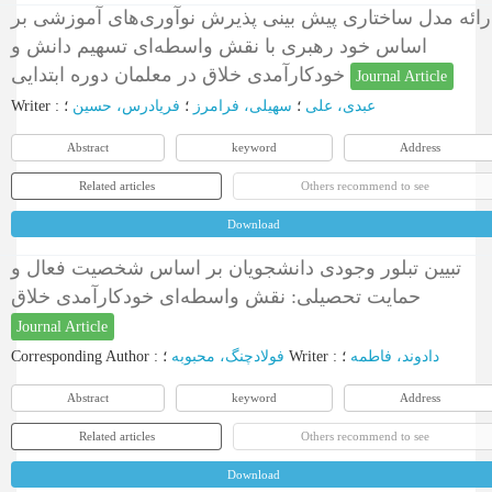
رائه مدل ساختاری پیش بینی پذیرش نوآوری‌های آموزشی بر
اساس خود رهبری با نقش واسطه‌ای تسهیم دانش و
خودکارآمدی خلاق در معلمان دوره ابتدایی
Journal Article
Writer
:
؛
فریادرس، حسین
؛
سهیلی، فرامرز
؛
عبدی، علی
Abstract
keyword
Address
Related articles
Others recommend to see
Download
تبیین تبلور وجودی دانشجویان بر اساس شخصیت فعال و
حمایت تحصیلی: نقش واسطه‌ای خودکارآمدی خلاق
Journal Article
Corresponding Author
:
فولادچنگ، محبوبه
؛
Writer
:
؛
دادوند، فاطمه
Abstract
keyword
Address
Related articles
Others recommend to see
Download