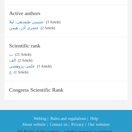
Active authors
حسینی طبقدهی، لیلا
‎ (3 Article)
خضری آذر، هیمن
‎ (2 Article)
Scientific rank
ب
‎ (21 Article)
الف
‎ (2 Article)
علمی-پژوهشی
‎ (1 Article)
ج
‎ (1 Article)
Congress Scientific Rank
Weblog |
Rules and regulations |
Help
About website |
Contact us |
Privacy |
Our websites
All Rights of this website – whether material or spiritual –