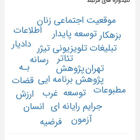
کلیدواژه های مرتبط
موقعیت اجتماعی زنان
اطلاعات
توسعه پایدار
بزهکار
دادیار
تبلیغات تلویزیونی تیژر
تئاتر
رسانه
بـه
تهران
پژوهش
پژوهش برنامه ایی
قضات
مطبوعات
توسعه
غرب
ارزش
جرایم رایانه ای
انسان
آزمون
فرضیه