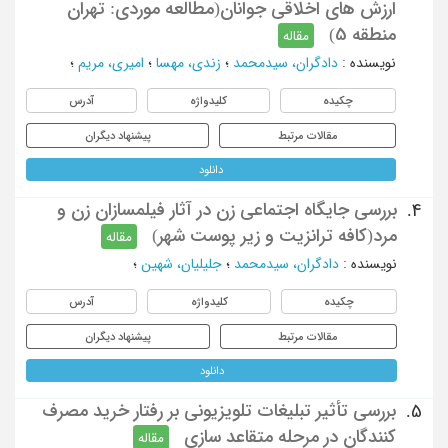
ارزش های اخلاقی جوانان(مطالعه موردی: تهران
منطقه 5)
مقاله
نویسنده
:
دادگران، سیدمحمد
؛
زندی، مهسا
؛
امیری، مریم
؛
چکیده
کلیدواژه
آدرس
مقالات مرتبط
پیشنهاد دیگران
دانلود
بررسی جایگاه اجتماعی زن در آثار فیلمسازان زن و
4.
مرد(کافه ترانزیت و زیر پوست شهر)
مقاله
نویسنده
:
دادگران، سیدمحمد
؛
جلیلیان، شهین
؛
چکیده
کلیدواژه
آدرس
مقالات مرتبط
پیشنهاد دیگران
دانلود
بررسی تأثیر تبلیغات تلویزیونی بر رفتار خرید مصرف
5.
کنندگان در مرحله متقاعد سازی
مقاله