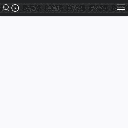
Ski
t
mai
conten