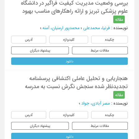
بررسی وضعیت مدیریت کیفیت فراگیر در دانشگاه
علوم پزشکی تبریز و ارائه راهکارهای مناسب بهبود
مقاله
نویسنده
:
فرنیا، محمدعلی
؛
محمدپور ارمنیان، آمنه
؛
چکیده
کلیدواژه
آدرس
مقالات مرتبط
پیشنهاد دیگران
دانلود
هنجاریابی و تحلیل عاملی اکتشافی پرسشنامه
تجدیدنظر شده سنجش نگرش نسبت به مدرسه
مقاله
نویسنده
:
مصر آبادی، جواد
؛
چکیده
کلیدواژه
آدرس
مقالات مرتبط
پیشنهاد دیگران
دانلود