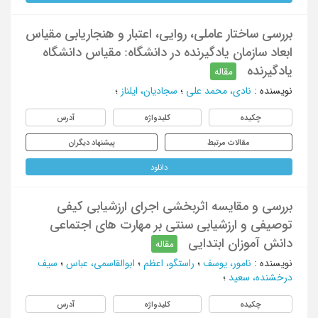
بررسی ساختار عاملی، روایی، اعتبار و هنجاریابی مقیاس
ابعاد سازمان یادگیرنده در دانشگاه: مقیاس دانشگاه
یادگیرنده
مقاله
نویسنده
:
نادی، محمد علی
؛
سجادیان، ایلناز
؛
چکیده
کلیدواژه
آدرس
مقالات مرتبط
پیشنهاد دیگران
دانلود
بررسی و مقایسه اثربخشی اجرای ارزشیابی کیفی
توصیفی و ارزشیابی سنتی بر مهارت های اجتماعی
دانش آموزان ابتدایی
مقاله
نویسنده
:
نامور، یوسف
؛
راستگو، اعظم
؛
ابوالقاسمی، عباس
؛
سیف
درخشنده، سعید
؛
چکیده
کلیدواژه
آدرس