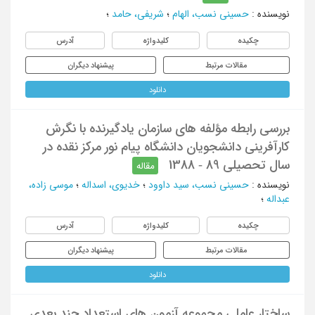
نویسنده
:
حسینی نسب، الهام
؛
شریفی، حامد
؛
چکیده
کلیدواژه
آدرس
مقالات مرتبط
پیشنهاد دیگران
دانلود
بررسی رابطه مؤلفه های سازمان یادگیرنده با نگرش
کارآفرینی دانشجویان دانشگاه پیام نور مرکز نقده در
سال تحصیلی 89 - 1388
مقاله
نویسنده
:
حسینی نسب، سید داوود
؛
خدیوی، اسداله
؛
موسی زاده،
عبداله
؛
چکیده
کلیدواژه
آدرس
مقالات مرتبط
پیشنهاد دیگران
دانلود
ساختار عاملی مجموعه آزمون های استعداد چند بعدی