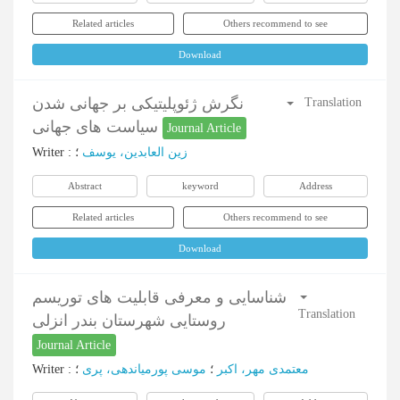
Related articles
Others recommend to see
Download
نگرش ژئوپلیتیکی بر جهانی شدن
Translation
سیاست های جهانی
Journal Article
Writer
:
؛
زین العابدین، یوسف
Abstract
keyword
Address
Related articles
Others recommend to see
Download
شناسایی و معرفی قابلیت های توریسم
Translation
روستایی شهرستان بندر انزلی
Journal Article
Writer
:
؛
موسی پورمیاندهی، پری
؛
معتمدی مهر، اکبر