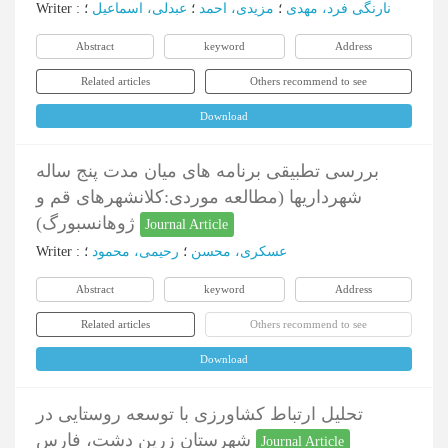
نارنگی فرد، مهدی
؛
مزیدی، احمد
؛
عبدلی، اسماعیل
؛
:
Writer
Abstract
keyword
Address
Related articles
Others recommend to see
Download
بررسی تطبیقی برنامه های میان مدت پنج ساله
شهرداریها (مطالعه موردی:کلانشهرهای قم و
ژوهانسبورگ)
Journal Article
عسکری، محسن
؛
رحیمی، محمود
؛
:
Writer
Abstract
keyword
Address
Related articles
Others recommend to see
Download
تحلیل ارتباط کشاورزی با توسعه روستایی در
شهرستان زرین دشت، فارس
Journal Article