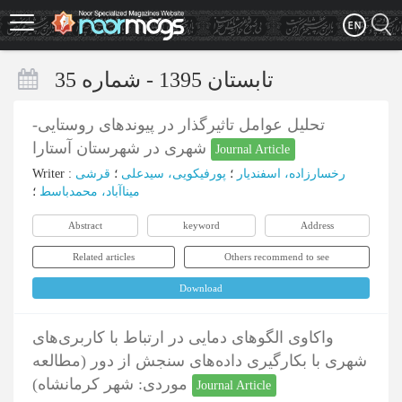
Skip
to
main
content
تابستان 1395 - شماره 35
تحلیل عوامل تاثیرگذار در پیوندهای روستایی-
شهری در شهرستان آستارا
Journal Article
رخسارزاده، اسفندیار
؛
پورفیکویی، سیدعلی
؛
قرشی
:
Writer
میناآباد، محمدباسط
؛
Abstract
keyword
Address
Related articles
Others recommend to see
Download
واکاوی الگوهای دمایی در ارتباط با کاربری‌های
شهری با بکارگیری داده‌های سنجش از دور (مطالعه
موردی: شهر کرمانشاه)
Journal Article