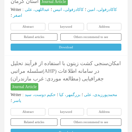
استان کرمان
Journal Article
کاکادزفولی، امین
؛
کاکادزفولی، انیس
؛
عبداللهی، علی
:
Writer
اصغر
؛
Abstract
keyword
Address
Related articles
Others recommend to see
Download
امکان‌سنجی کشت زیتون با استفاده از فرآیند تحلیل
سلسله مراتبی(AHP) در سامانه اطلاعات
جغرافیایی (مطالعه موردی: غرب مازندران)
Journal Article
محمدپورزیدی، علی
؛
بزرگمهر، کیا
؛
حکیم دوست، سید
:
Writer
یاسر
؛
Abstract
keyword
Address
Related articles
Others recommend to see