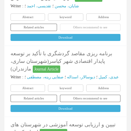
شایان، محسن
؛
تقدیسی، احمد
؛
:
Writer
Abstract
keyword
Address
Related articles
Others recommend to see
Download
برنامه ریزی مقاصد گردشگری با تأکید بر توسعه
پایدار اقتصادی شهر کیاسر(شهرستان ساری،
مازندران)
Journal Article
عبدی، کمیل
؛
دیوسالار، اسداله
؛
صفایی رینه، مصطفی
؛
:
Writer
Abstract
keyword
Address
Related articles
Others recommend to see
Download
تبیین و ارزیابی توسعه آموزشی در شهرستان های