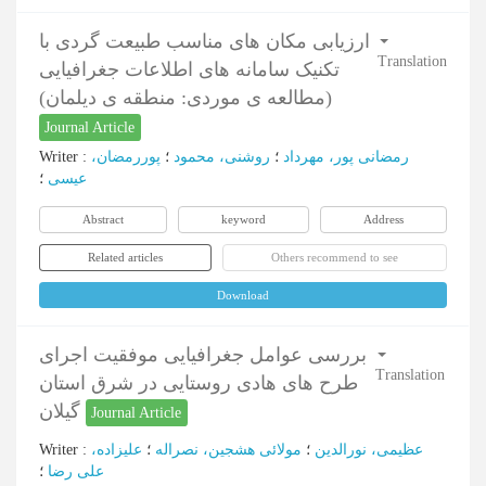
ارزیابی مکان های مناسب طبیعت گردی با
Translation
تکنیک سامانه های اطلاعات جغرافیایی
(مطالعه ی موردی: منطقه ی دیلمان)
Journal Article
Writer
:
پوررمضان،
؛
روشنی، محمود
؛
رمضانی پور، مهرداد
عیسی
؛
Abstract
keyword
Address
Related articles
Others recommend to see
Download
بررسی عوامل جغرافیایی موفقیت اجرای
Translation
طرح های هادی روستایی در شرق استان
گیلان
Journal Article
Writer
:
علیزاده،
؛
مولائی هشجین، نصراله
؛
عظیمی، نورالدین
علی رضا
؛