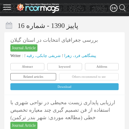
Skip
to
main
content
پاییز 1390 - شماره 16
بررسی جغرافیای انتخابات در استان گیلان
Journal Article
Writer
:
؛
شریفی چابکی، رقیه
؛
پیشگاهی فرد، زهرا
Abstract
keyword
Address
Related articles
Others recommend to see
Download
ارزیابی پایداری زیست محیطی در نواحی شهری با
استفاده از فن تصمیم گیری چند معیاره تخصیص
خطی (مطالعه موردی: شهر بندر ترکمن)
Journal Article