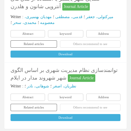
آنتروپی شانون و هلدرن
Journal Article
Writer
:
مهدیان بهنمیری،
؛
قدمی، مصطفی
؛
میرکتولی، جعفر
معصومه
؛
محمدی، سحر
؛
Abstract
keyword
Address
Related articles
Others recommend to see
Download
توانمندسازی نظام مدیریت شهری بر اساس الگوی
شهر شهروند مدار در ایلام
Journal Article
Writer
:
؛
شوهانی، نادر
؛
نظریان، اصغر
Abstract
keyword
Address
Related articles
Others recommend to see
Download