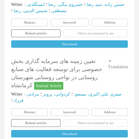
Writer
:
ایستگلدی،
؛
خسروی بیگی، رضا
؛
حسین زاده، سید رضا
مصطفی
؛
شمس الدینی، رضا
؛
Abstract
keyword
Address
Related articles
Others recommend to see
Download
تعیین زمینه های سرمایه گذاری بخش
Translation
خصوصی برای توسعه فعالیت های صنایع
روستایی در نواحی روستایی شهرستان
کرمانشاه
Journal Article
Writer
:
مرادی،
؛
کردوانی، پرویز
؛
صفری علی اکبری، مسعود
فرزاد
؛
Abstract
keyword
Address
Related articles
Others recommend to see
Download