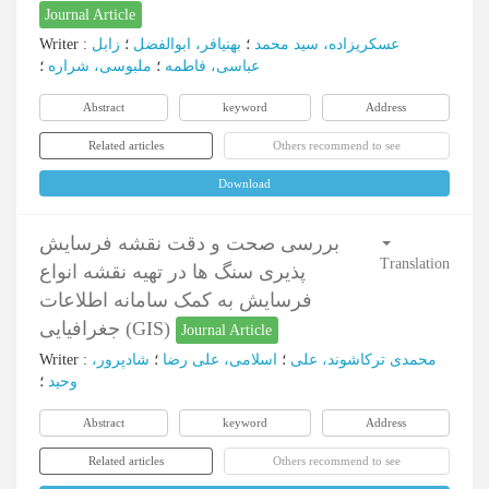
Journal Article
Writer
:
زابل
؛
بهنیافر، ابوالفضل
؛
عسکریزاده، سید محمد
عباسی، فاطمه
؛
ملبوسی، شراره
؛
Abstract
keyword
Address
Related articles
Others recommend to see
Download
بررسی صحت و دقت نقشه فرسایش
Translation
پذیری سنگ ها در تهیه نقشه انواع
فرسایش به کمک سامانه اطلاعات
جغرافیایی (GIS)
Journal Article
Writer
:
شادپرور،
؛
اسلامی، علی رضا
؛
محمدی ترکاشوند، علی
وحید
؛
Abstract
keyword
Address
Related articles
Others recommend to see