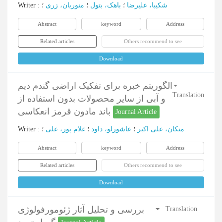
Writer
:
؛
منوریان، زری
؛
باهک، بتول
؛
شکیبا، علیرضا
Abstract
keyword
Address
Related articles
Others recommend to see
Download
الگوریتم خبره برای تفکیک اراضی گندم دیم
Translation
و آبی از سایر محصولات بدون استفاده از
باند مادون قرمز انعکاسی
Journal Article
Writer
:
؛
غلام پور، علی
؛
عاشورلو، داود
؛
منکان، علی اکبر
Abstract
keyword
Address
Related articles
Others recommend to see
Download
بررسی و تحلیل آثار ژئومورفولوژی
Translation