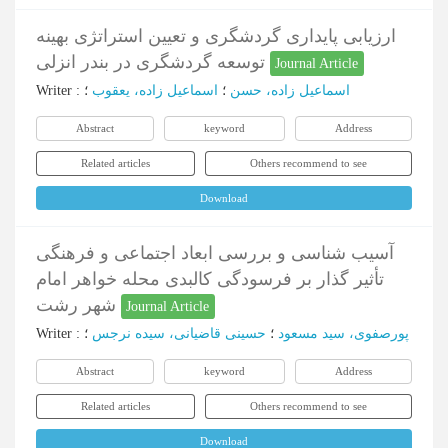
ارزیابی پایداری گردشگری و تعیین استراتژی بهینه
توسعه گردشگری در بندر انزلی
Journal Article
اسماعیل زاده، حسن
؛
اسماعیل زاده، یعقوب
؛
:
Writer
Abstract
keyword
Address
Related articles
Others recommend to see
Download
آسیب شناسی و بررسی ابعاد اجتماعی و فرهنگی
تأثیر گذار بر فرسودگی کالبدی محله خواهر امام
شهر رشت
Journal Article
پورصفوی، سید مسعود
؛
حسینی قاضیانی، سیده نرجس
؛
:
Writer
Abstract
keyword
Address
Related articles
Others recommend to see
Download