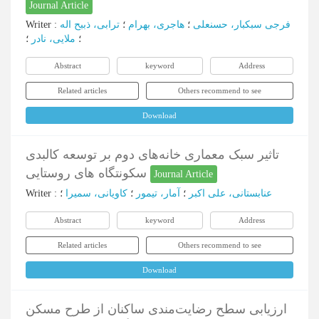
Journal Article
فرجی سبکبار، حسنعلی
؛
هاجری، بهرام
؛
ترابی، ذببح اله
:
Writer
؛
ملایی، نادر
؛
Abstract
keyword
Address
Related articles
Others recommend to see
Download
تاثیر سبک معماری خانه‌های دوم بر توسعه کالبدی
سکونتگاه های روستایی
Journal Article
عنابستانی، علی اکبر
؛
آمار، تیمور
؛
کاویانی، سمیرا
؛
:
Writer
Abstract
keyword
Address
Related articles
Others recommend to see
Download
ارزیابی سطح رضایت‌مندی ساکنان از طرح مسکن