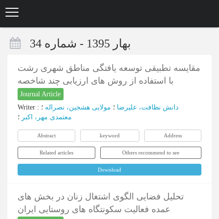
Skip
to
main
content
بهار 1395 - شماره 34
مقایسه تطبیقی توسعه یافتگی مناطق شهری رشت
با استفاده از روش های ارزیابی چند شاخصه
Journal Article
دانش نظافت، علیرضا
؛
مولایی هشجین، نصراله
؛
:
Writer
معتمدی مهر، اکبر
؛
Abstract
keyword
Address
Related articles
Others recommend to see
Download
تحلیل فضایی الگوی اشتغال زنان در بخش های
عمده فعالیت سکونتگاه های روستایی ایران