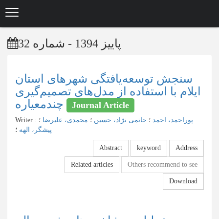
Skip
to
main
content
پاییز 1394 - شماره 32
سنجش توسعه‌یافتگی شهرهای استان
ایلام با استفاده از مد‌ل‌های تصمیم‌گیری
چندمعیاره
Journal Article
پوراحمد، احمد
؛
حاتمی نژاد، حسین
؛
محمدی، علیرضا
؛
:
Writer
پیشگر، الهه
؛
Abstract
keyword
Address
Related articles
Others recommend to see
Download