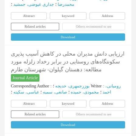
محمدرضا
؛
جداری عیوضی، جمشید
؛
Abstract
keyword
Address
Related articles
Others recommend to see
Download
ارزیابی دانش مدیران محلی در کاهش آسیب پذیری
سکونتگاه‌های روستایی در برابر رخداد زلزله مورد
مطالعه: دهستان گیلوان- شهرستان طارم
Journal Article
رومیانی،
:
Writer
؛
بوزرجمهری، خدیجه
:
Corresponding Author
احمد
؛
محمودی، حمیده
؛
صانعی، سمیه
؛
عباسی، سکینه
؛
Abstract
keyword
Address
Related articles
Others recommend to see
Download