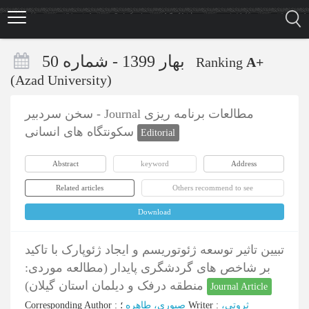
Skip
to
main
content
بهار 1399 - شماره 50
Ranking
A+
(Azad University)
سخن سردبیر - Journal مطالعات برنامه ریزی
سکونتگاه های انسانی
Editorial
Abstract
keyword
Address
Related articles
Others recommend to see
Download
تبیین تاثیر توسعه ژئوتوریسم و ایجاد ژئوپارک با تاکید
بر شاخص های گردشگری پایدار (مطالعه موردی:
منطقه درفک و دیلمان استان گیلان)
Journal Article
ثروتی،
:
Writer
؛
صبوری، طاهره
:
Corresponding Author