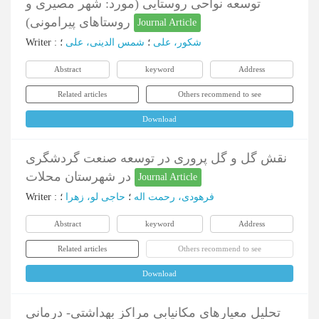
توسعه نواحی روستایی (مورد: شهر مصیری و
روستاهای پیرامونی)
Journal Article
Writer
:
؛
شمس الدینی، علی
؛
شکور، علی
Abstract
keyword
Address
Related articles
Others recommend to see
Download
نقش گل و گل پروری در توسعه صنعت گردشگری
در شهرستان محلات
Journal Article
Writer
:
؛
حاجی لو، زهرا
؛
فرهودی، رحمت اله
Abstract
keyword
Address
Related articles
Others recommend to see
Download
تحلیل معیارهای مکانیابی مراکز بهداشتی- درمانی