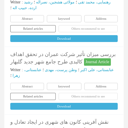
Writer
:
رشید
؛
مولائی هشجین، نصراله
؛
رهنمایی، محمد تقی
ارده، حبیب اله
؛
Abstract
keyword
Address
Related articles
Others recommend to see
Download
بررسی میزان تأثیر شرکت عمران در تحقق اهداف
کالبدی طرح جامع شهر جدید گلبهار
Journal Article
Writer
:
عنابستانی،
؛
وطن پرست، مهدی
؛
عنابستانی، علی اکبر
زهرا
؛
Abstract
keyword
Address
Related articles
Others recommend to see
Download
نقش آفرینی کانون های شهری در ایجاد تعادل و