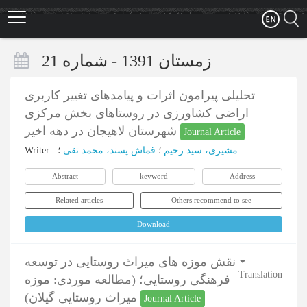
Skip
to
main
content
زمستان 1391 - شماره 21
تحلیلی پیرامون اثرات و پیامدهای تغییر کاربری
اراضی کشاورزی در روستاهای بخش مرکزی
شهرستان لاهیجان در دهه اخیر
Journal Article
Writer
:
؛
قماش پسند، محمد تقی
؛
مشیری، سید رحیم
Abstract
keyword
Address
Related articles
Others recommend to see
Download
نقش موزه های میراث روستایی در توسعه
Translation
فرهنگی روستایی؛ (مطالعه موردی: موزه
میراث روستایی گیلان)
Journal Article