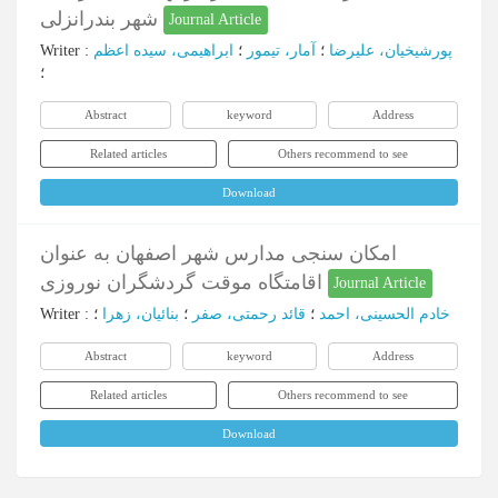
شهر بندرانزلی
Journal Article
Writer
:
ابراهیمی، سیده اعظم
؛
آمار، تیمور
؛
پورشیخیان، علیرضا
؛
Abstract
keyword
Address
Related articles
Others recommend to see
Download
امکان سنجی مدارس شهر اصفهان به عنوان
اقامتگاه موقت گردشگران نوروزی
Journal Article
Writer
:
؛
بنائیان، زهرا
؛
قائد رحمتی، صفر
؛
خادم الحسینی، احمد
Abstract
keyword
Address
Related articles
Others recommend to see
Download