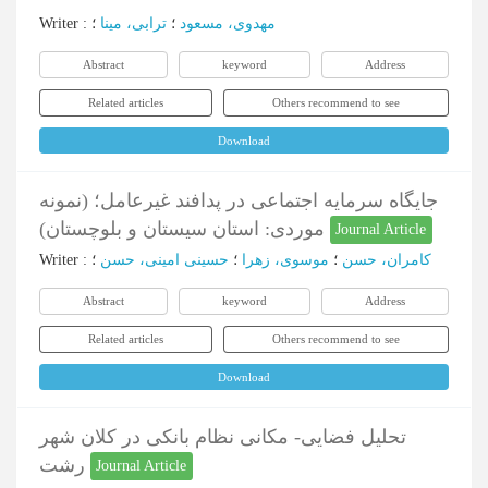
Writer
:
؛
ترابی، مینا
؛
مهدوی، مسعود
Abstract
keyword
Address
Related articles
Others recommend to see
Download
جایگاه سرمایه اجتماعی در پدافند غیرعامل؛ (نمونه
موردی: استان سیستان و بلوچستان)
Journal Article
Writer
:
؛
حسینی امینی، حسن
؛
موسوی، زهرا
؛
کامران، حسن
Abstract
keyword
Address
Related articles
Others recommend to see
Download
تحلیل فضایی- مکانی نظام بانکی در کلان شهر
رشت
Journal Article