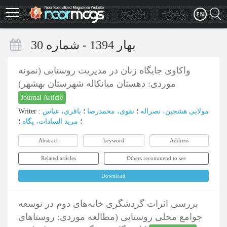
Skip
to
main
content
بهار 1394 - شماره 30
واکاوی جایگاه زنان در مدیریت روستایی (نمونه
موردی: دهستان میانکاله شهرستان بهشهر)
Journal Article
مولایی هشجین، نصراله
؛
نقوی، محمدرضا
؛
باقری، عباس
:
Writer
؛
مرید السادات، پگاه
؛
Abstract
keyword
Address
Related articles
Others recommend to see
Download
بررسی اثرات گردشگری خانه‌های دوم در توسعه
جوامع محلی روستایی (مطالعه موردی: روستاهای