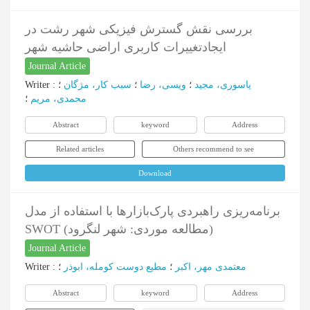
بررسی نقش گسترش فیزیکی شهر رشت در
ایجادتغییرات کاربری اراضی حاشیه شهر
Journal Article
یاسوری، مجید
؛
ویسی، رضا
؛
سبب کار، مژگان
؛
:
Writer
محمدی، مریم
؛
Abstract
keyword
Address
Related articles
Others recommend to see
Download
برنامه‌ریزی راهبردی پارک‌بازارها با استفاده از مدل
SWOT (مطالعه موردی: شهر لنگرود)
Journal Article
معتمدی مهر، اکبر
؛
مطیع دوست کومله، ابوذر
؛
:
Writer
Abstract
keyword
Address