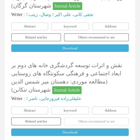
شهرستان گرگان)
Journal Article
نجفی کانی، علی اکبر
؛
وصال، زینب
؛
:
Writer
Abstract
keyword
Address
Related articles
Others recommend to see
Download
نقش و اثرات توسعه گردشگری خانه های دوم بر
ابعاد اجتماعی و فرهنگی سکونتگاه های روستایی
(مطالعه موردی: دهستان میر شمس الدین
شهرستان تنکابن)
Journal Article
علیقلی‌زاده فیروزجایی، ناصر
؛
:
Writer
Abstract
keyword
Address
Related articles
Others recommend to see
Download