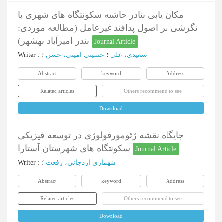
مکان یابی بنادر حاشیه سکونتگاه های شهری با
نگرشی بر اصول پدافند غیرعامل (مطالعه موردی:
بندر امیرآباد بهشهر)
Journal Article
سعیدی، علی
؛
حسینی امینی، حسن
؛
:
Writer
Abstract
keyword
Address
Related articles
Others recommend to see
Download
جایگاه نقشه ژئومورفولوژی در توسعه فیزیکی
سکونتگاه های شهرستان آستارا
Journal Article
شهماری اردجانی، رفعت
؛
:
Writer
Abstract
keyword
Address
Related articles
Others recommend to see
Download