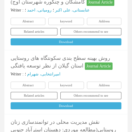
کامشگان و چنگوره شهرستان اوج)
Journal Article
عنابستانی، علی اکبر
؛
رومیانی، احمد
؛
:
Writer
Abstract
keyword
Address
Related articles
Others recommend to see
Download
روش بهینه سطح بندی سکونتگاه های روستایی
استان گیلان از نظر توسعه یافتگی
Journal Article
امیرانتخابی، شهرام
؛
:
Writer
Abstract
keyword
Address
Related articles
Others recommend to see
Download
نقش مدیریت محلی در توانمندسازی زنان
روستایی(مطالعه موردی: دهستان استرآباد جنوبی