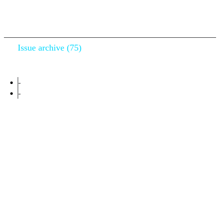
Publication info Journal
Issue archive (75)
1405
پاییز 1405 - شماره 76
تابستان 1405 - شماره 75
1404