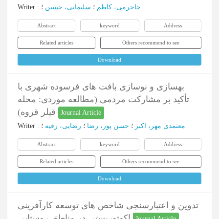
جاجرمی، کاظم
؛
سلیمانی، حسین
؛
:
Writer
Abstract
keyword
Address
Related articles
Others recommend to see
Download
بهسازی و نوسازی بافت های فرسوده شهری با
تأکید بر مشارکت مردمی (مطالعه موردی: محله
قیلر قروه)
Journal Article
معتمدی مهر، اکبر
؛
حسن پور، رضا
؛
رضایی، رقیه
؛
:
Writer
Abstract
keyword
Address
Related articles
Others recommend to see
Download
تدوین و اعتبارسنجی شاخص های توسعه کارآفرینی
اکوتوریستی در مناطق روستایی
Journal Article