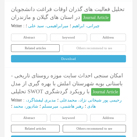
تحلیل فعالیت های گذران اوقات فراغت دانشجویان
در استان های گیلان و مازندران
Journal Article
چیرانی، ابراهیم
؛
میرابراهیمی، سید علی
؛
:
Writer
Abstract
keyword
Address
Related articles
Others recommend to see
Download
امکان سنجی احداث سایت موزه روستای تاریخی -
باستانی بویه شهرستان املش با بهره گیری از مدل
تحلیلی SWOT با رویکرد گردشگری
Journal Article
رحیمی پور شیخانی نژاد، محمدعلی
؛
مدبری لیفشاگرد،
:
Writer
هادی
؛
رهبر هاشمی، میرمسلم
؛
شادپور، محمد
؛
Abstract
keyword
Address
Related articles
Others recommend to see