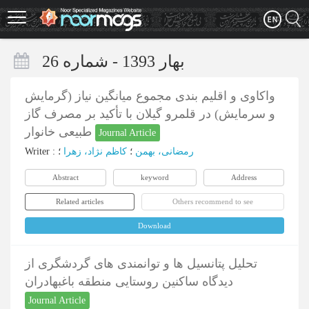
Skip
to
main
content
بهار 1393 - شماره 26
واکاوی و اقلیم بندی مجموع میانگین نیاز (گرمایش
و سرمایش) در قلمرو گیلان با تأکید بر مصرف گاز
طبیعی خانوار
Journal Article
رمضانی، بهمن
؛
کاظم نژاد، زهرا
؛
:
Writer
Abstract
keyword
Address
Related articles
Others recommend to see
Download
تحلیل پتانسیل ها و توانمندی های گردشگری از
دیدگاه ساکنین روستایی منطقه باغبهادران
Journal Article