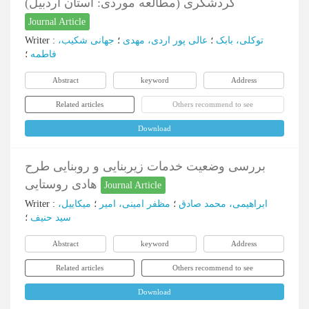
گردشگری (مطالعه موردی: استان اردبیل)
Journal Article
توکلی، بابک
؛
عالی پور اردی، مهدی
؛
جهانی شکیب،
:
Writer
فاطمه
؛
Abstract
keyword
Address
Related articles
Others recommend to see
Download
بررسی وضعیت خدمات زیربنایی و روبنایی طرح
هادی روستایی
Journal Article
ابراهیمی، محمد صادق
؛
مظفر امینی، امیر
؛
میکاییل،
:
Writer
سید حنیف
؛
Abstract
keyword
Address
Related articles
Others recommend to see
Download