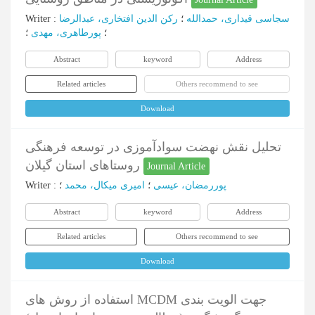
سجاسی قیداری، حمدالله
؛
رکن الدین افتخاری، عبدالرضا
:
Writer
؛
پورطاهری، مهدی
؛
Abstract
keyword
Address
Related articles
Others recommend to see
Download
تحلیل نقش نهضت سوادآموزی در توسعه فرهنگی
روستاهای استان گیلان
Journal Article
پوررمضان، عیسی
؛
امیری میکال، محمد
؛
:
Writer
Abstract
keyword
Address
Related articles
Others recommend to see
Download
استفاده از روش های MCDM جهت الویت بندی