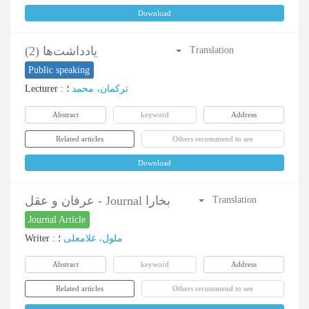
Download
یادداشت‌ها (2)
Translation
Public speaking
Lecturer
:
؛
ترکمان، محمد
Abstract
keyword
Address
Related articles
Others recommend to see
Download
عرفان و عقل - Journal بخارا
Translation
Journal Article
Writer
:
؛
ملول، غلامعلی
Abstract
keyword
Address
Related articles
Others recommend to see