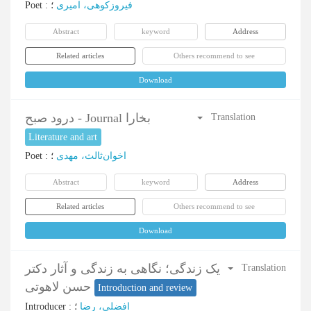
Poet
:
؛
فیروزکوهی، امیری
Abstract
keyword
Address
Related articles
Others recommend to see
Download
درود صبح - Journal بخارا
Translation
Literature and art
Poet
:
؛
اخوان‌ثالث، مهدی
Abstract
keyword
Address
Related articles
Others recommend to see
Download
یک زندگی؛ نگاهی به زندگی و آثار دکتر
Translation
حسن لاهوتی
Introduction and review
Introducer
:
؛
افضلی، رضا