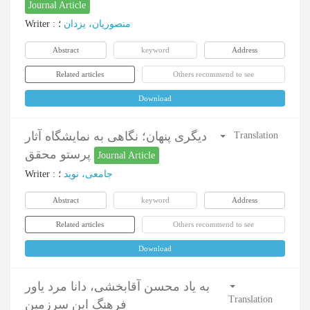
Journal Article
Writer
:
؛
منصوریان، یزدان
Abstract
keyword
Address
Related articles
Others recommend to see
Download
دیگری پنهان؛ نگاهی به نمایشگاه آثار
Translation
پرستو محقق
Journal Article
Writer
:
؛
جامعی، نوید
Abstract
keyword
Address
Related articles
Others recommend to see
Download
به یاد محسن آقابخشی، دانا مرد یاور
Translation
فرهنگ این سرزمین