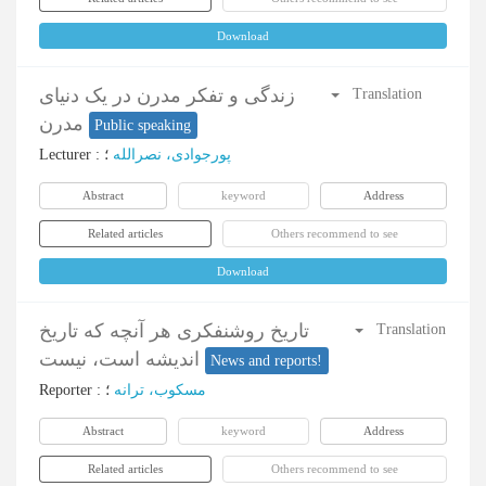
Download
زندگی و تفکر مدرن در یک دنیای
Translation
مدرن
Public speaking
Lecturer
:
؛
پورجوادی، نصرالله
Abstract
keyword
Address
Related articles
Others recommend to see
Download
تاریخ روشنفکری هر آنچه که تاریخ
Translation
اندیشه است، نیست
News and reports!
Reporter
:
؛
مسکوب، ترانه
Abstract
keyword
Address
Related articles
Others recommend to see