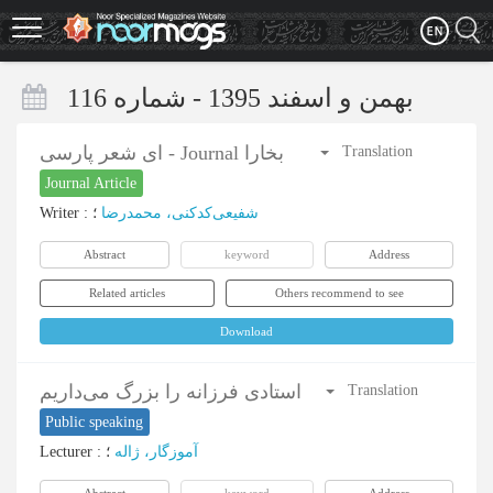
Skip
to
main
content
بهمن و اسفند 1395 - شماره 116
ای شعر پارسی - Journal بخارا
Translation
Journal Article
Writer
:
؛
شفیعی‌کدکنی، محمدرضا
Abstract
keyword
Address
Related articles
Others recommend to see
Download
استادی فرزانه را بزرگ می‌داریم
Translation
Public speaking
Lecturer
:
؛
آموزگار، ژاله