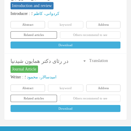
Introduction and review
Introducer
:
؛
کردوانی، کاظم
Abstract
keyword
Address
Related articles
Others recommend to see
Download
در رثای دکتر همایون شیدنیا
Translation
Journal Article
Writer
:
؛
امیدسالار، محمود
Abstract
keyword
Address
Related articles
Others recommend to see
Download