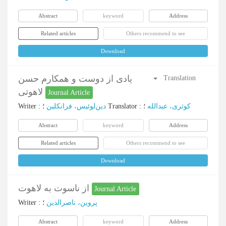
Abstract
keyword
Address
Related articles
Others recommend to see
Download
یادی از دوست و همکارم حسن
Translation
لاهوتی
Journal Article
Writer
:
دین‌لوئیس، فرانکلین
؛
Translator
:
؛
کوثری، عبدالله
Abstract
keyword
Address
Related articles
Others recommend to see
Download
از ناسوت به لاهوت
Journal Article
Writer
:
؛
پروین، ناصرالدین
Abstract
keyword
Address