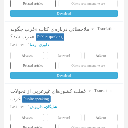
Related articles
Others recommend to see
Download
ملاحظاتی درباره‌ی کتاب «غرب چگونه
Translation
غرب شد؟»
Public speaking
Lecturer
:
؛
داوری، رضا
Abstract
keyword
Address
Related articles
Others recommend to see
Download
غفلت کشورهای غیرغربی از تحولات
Translation
غرب
Public speaking
Lecturer
:
؛
شایگان، داریوش
Abstract
keyword
Address
Related articles
Others recommend to see