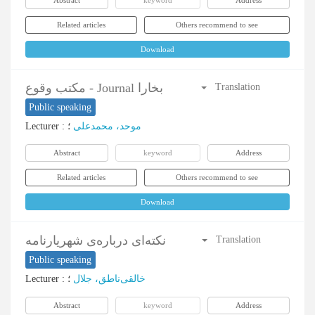
Abstract
keyword
Address
Related articles
Others recommend to see
Download
مکتب وقوع - Journal بخارا
Translation
Public speaking
Lecturer
:
؛
موحد، محمدعلی
Abstract
keyword
Address
Related articles
Others recommend to see
Download
نکته‌ای درباره‌ی شهریارنامه
Translation
Public speaking
Lecturer
:
؛
خالقی‌ناطق، جلال
Abstract
keyword
Address