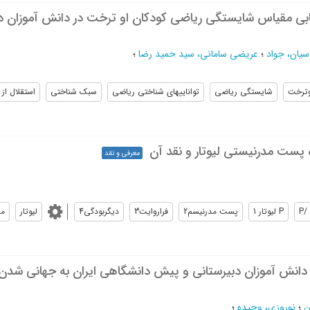
یابی مقیاس شایستگی ریاضی کودکان او ترخت در دانش آموزان 
سیان، جواد
؛
عریضی سامانی، سید حمید رضا
؛
شايستگي رياضي
تواناييهاي شناختي رياضي
سبك شناختي
استقلال از ز
ه پست مدرنیستی لیوتار و نقد آن
معرفی و نقد
/P
P ليوتار 1
پست مدرنيسم2
فراروايت3
ديگربودگي4
لیوتار
مد
نش آموزان دبیرستانی و پیش دانشگاهی ایران به جهانی شدن و 
ن
؛
نوروزی، وحیده
؛