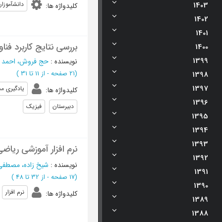
1403
دانش­آموزا
کلیدواژه ها
:
1402
1401
بررسی نتایج کاربرد فنا
1400
1399
نویسنده
:
حج فروش، احمد
؛
(‎21 صفحه -
از 11 تا 31
)
1398
1397
يادگيري م
کلیدواژه ها
:
1396
دبیرستان
فیزیک
1395
1394
1393
نرم افزار آموزشی ریاض
1392
نویسنده
:
شیخ زاده، مصطفی
1391
(‎17 صفحه -
از 32 تا 48
)
1390
نرم افزار
کلیدواژه ها
:
1389
1388