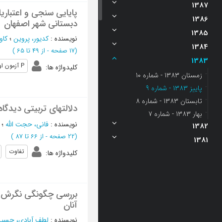
1387
پایایی سنجی و اعتبار
1386
دبستانی شهر اصفهان
1385
نویسنده
:
کدیور، پروین
؛
کاو
1384
(‎17 صفحه -
از 49 تا 65
)
1383
P آزمون اوترخت
کلیدواژه ها
:
زمستان 1383 - شماره 10
پاييز 1383 - شماره 9
تابستان 1383 - شماره 8
دلالتهای تربیتی دیدگا
بهار 1383 - شماره 7
نویسنده
:
فانی، حجت الله
؛
1382
(‎22 صفحه -
از 66 تا 87
)
1381
تفاوت
کلیدواژه ها
:
بررسی چگونگی نگرش دا
آنان
نویسنده
:
لطف آبادی، حسی