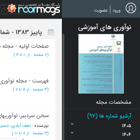
Ski
t
ورود
عضویت
mai
conten
نوآوری های آموزشی
پاييز 1383 - شماره 9
صفحات اولیه - مجله 
(‎6 صفحه -
از -1 تا 4
)
فهرست - مجله نوآوری
(‎3 صفحه -
از 5 تا 7
)
مشخصات مجله
سخن سردبیر: نوآوریها
آرشیو شماره ها (97)
1405
نویسنده
:
لطف آبادی، حسی
(‎3 صفحه -
از 8 تا 10
)
1404