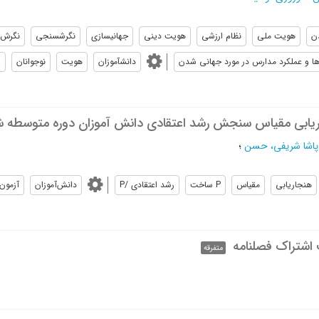
ن
ﻫﻮﻳﺖ ﻣﻠﻲ
نظام ارزشي
هويت ديني
جهاني­سازي
نگرش­سنجي
نگرش 
ها و عملکرد مدارس در مورد جهانی شدن
دانش­آموزان
هویت
نوجوانان
پ
پاشا شریفی، حسن
؛
هنجاريابي
مقياس
P ساخت
رشد اعتقادي /P
دانش‌آموزان
آزمون
 اشتراک فصلنامه
متفرقه