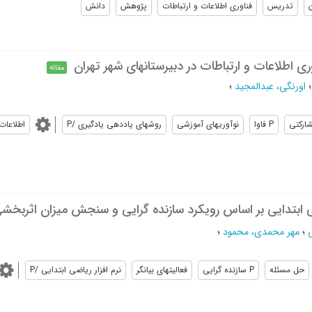
ن
تدریس
فناوری اطلاعات و ارتباطات
پژوهش
دانش
وری اطلاعات و ارتباطات در دبیرستانهای شهر تهران
مقاله
اورنگی، عبدالمجید
؛
شاركتي
P فاوا
نوآوريهاي آموزشي
روشهاي ياددهي يادگيري /P
اطلاعات
ی ابتدایی بر اساس رویکرد سازنده گرایی و سنجش میزان اثربخش
؛
مهر محمدی، محمود
؛
حل مسئله
P سازنده گرايي
فعاليتهاي بيانگر
نرم افزار رياضي ابتدايي /P