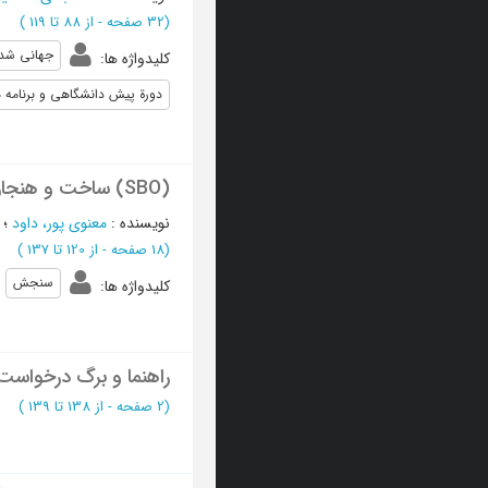
(‎32 صفحه -
از 88 تا 119
)
جهانی شد
کلیدواژه ها
:
دورة پیش دانشگاهی و برنامه 
(SBO) ساخت و هنجاریابی مقیاس سنجش رشد اعتقادی دانش آموزان دوره متوسطه شهر تهران
نویسنده
:
معنوی پور، داود
؛
(‎18 صفحه -
از 120 تا 137
)
سنجش
کلیدواژه ها
:
راهنما و برگ درخواست
(‎2 صفحه -
از 138 تا 139
)